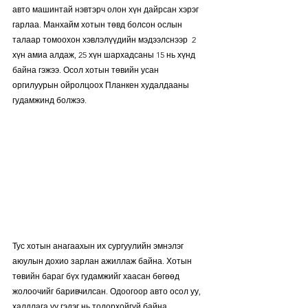
авто машинтай нэвтэрч олон хүн дайрсан хэрэг 
гарлаа. Манхайм хотын төвд болсон ослын 
талаар томоохон хэвлэлүүдийн мэдээлснээр  2 
хүн амиа алдаж, 25 хүн шархадсаны 15 нь хүнд 
байна гэжээ. Осол хотын төвийн усан 
оргилуурын ойролцоох Планкен худалдааны 
гудамжинд болжээ.
Тус хотын анагаахын их сургуулийн эмнэлэг 
аюулын дохио зарлан ажиллаж байна. Хотын 
төвийн бараг бүх гудамжийг хаасан бөгөөд 
жолоочийг баривчилсан. Одоогоор авто осол уу, 
халдлага уу гэдэг нь тодорхойгүй байна.