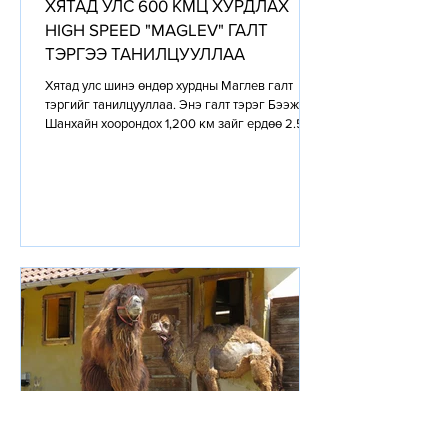
ХЯТАД УЛС 600 КМЦ ХУРДЛАХ
HIGH SPEED "MAGLEV" ГАЛТ
ТЭРГЭЭ ТАНИЛЦУУЛЛАА
Хятад улс шинэ өндөр хурдны Маглев галт
тэргийг танилцууллаа. Энэ галт тэрэг Бээжин–
Шанхайн хоорондох 1,200 км зайг ердөө 2.5
цагт туулж,...