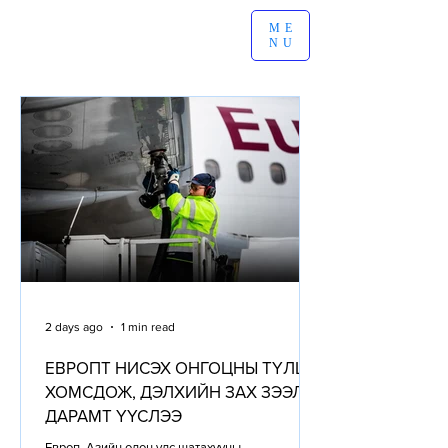
ME
NU
2 days ago
1 min read
ЕВРОПТ НИСЭХ ОНГОЦНЫ ТҮЛШ
ХОМСДОЖ, ДЭЛХИЙН ЗАХ ЗЭЭЛД
ДАРАМТ ҮҮСЛЭЭ
Европ, Азийн олон улс шатахууны