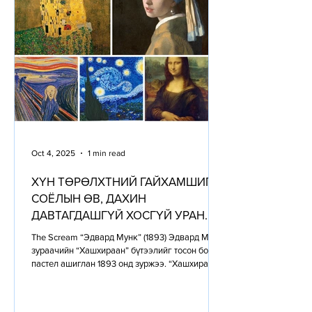
Oct 4, 2025
1 min read
ХҮН ТӨРӨЛХТНИЙ ГАЙХАМШИГТ
СОЁЛЫН ӨВ, ДАХИН
ДАВТАГДАШГҮЙ ХОСГҮЙ УРАН
ЗУРГУУД
The Scream “Эдвард Мунк” (1893) Эдвард Мунк
зураачийн “Хашхираан” бүтээлийг тосон болон
пастел ашиглан 1893 онд зуржээ. “Хашхираан”
уран...