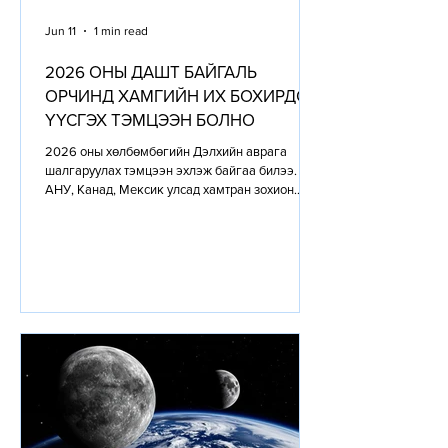
Jun 11
1 min read
2026 ОНЫ ДАШТ БАЙГАЛЬ
ОРЧИНД ХАМГИЙН ИХ БОХИРДОЛ
ҮҮСГЭХ ТЭМЦЭЭН БОЛНО
2026 оны хөлбөмбөгийн Дэлхийн аврага
шалгаруулах тэмцээн эхлэж байгаа билээ.
АНУ, Канад, Мексик улсад хамтран зохион
байгуулагдах хөлбөмбөгийн Дэлхийн аварга
шалгаруулах тэмцээн (ДАШТ) байгаль орчинд
үзүүлэх сөрөг нөлөөгөөрөө өмнөх бүх
тэмцээний дээд амжилтыг тогтоож болзошгүй
байна. Scientists for Global Responsibility болон
Environmental Defense Fund байгууллагын
хамтарсан судалгаагаар 2026 оны ДАШТ-ий
үеэр нийт 9.02 сая тонн нүүрстөрөгчийн давхар
исэл ялгарах төлөвтэй байг