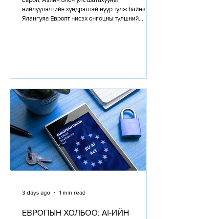
нийлүүлэлтийн хүндрэлтэй нүүр тулж байна.
Ялангуяа Европт нисэх онгоцны түлшний
хомсдол эрчимжиж, хөгжиж буй импортлогч
орнуудад боловсруулсан газрын тосны
бүтээгдэхүүний нийлүүлэлт тасалдах эрсдэл
нэмэгджээ. Харин АНУ-д нийлүүлэлтийн
дарамт нэмэгдэж байгаа ч одоогоор бодит
хомсдол үүсээгүй байна. Мөн ахуйн
зориулалтын шингэрүүлсэн хийн түлш (LPG)-
ийн нийлүүлэлт муудаж, дэлхийн хэмжээнд
ойролцоогоор 3.4 тэрбум хүн эрсдэлд өртөж
болзошгүйг Олон
3 days ago
1 min read
ЕВРОПЫН ХОЛБОО: AI-ИЙН