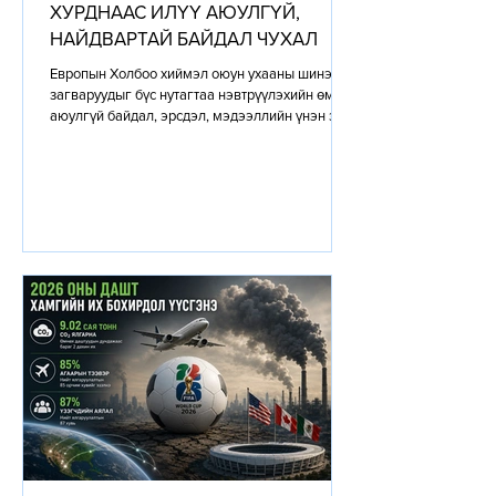
ХУРДНААС ИЛҮҮ АЮУЛГҮЙ,
НАЙДВАРТАЙ БАЙДАЛ ЧУХАЛ
Европын Холбоо хиймэл оюун ухааны шинэ
загваруудыг бүс нутагтаа нэвтрүүлэхийн өмнө
аюулгүй байдал, эрсдэл, мэдээллийн үнэн зөв
байдал, хэрэглэгчийн эрхэд үзүүлэх
нөлөөллийг илүү нарийн үнэлэх шинэ
зохицуулалтаа энэ 7 хоногоос эхлэн
хэрэгжүүлж эхэллээ. Шинэ журам нь OpenAI,
Google, Anthropic зэрэг компаниудын AI
загваруудыг зах зээлд гаргахаас өмнө нэмэлт
шаардлага хангах, эрсдэлийн үнэлгээ хийх,
шаардлагатай тохиолдолд хамгаалалтын арга
хэмжээг баталгаажуулах боломжийг Европы