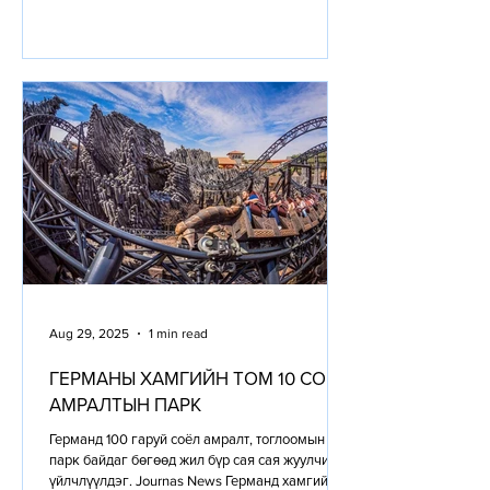
Aug 29, 2025
1 min read
ГЕРМАНЫ ХАМГИЙН ТОМ 10 СОЁЛ
АМРАЛТЫН ПАРК
Германд 100 гаруй соёл амралт, тоглоомын
парк байдаг бөгөөд жил бүр сая сая жуулчид
үйлчлүүлдэг. Journas News Германд хамгийн