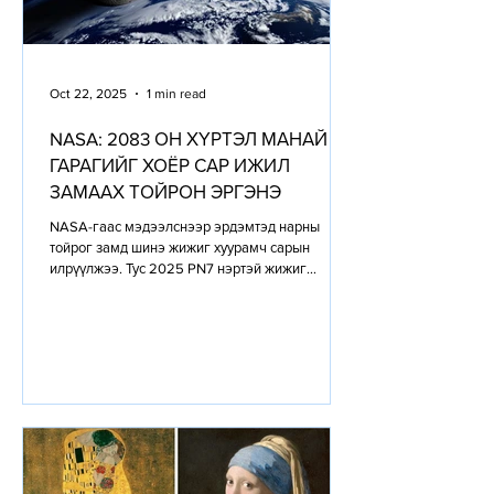
Oct 22, 2025
1 min read
NASA: 2083 ОН ХҮРТЭЛ МАНАЙ
ГАРАГИЙГ ХОЁР САР ИЖИЛ
ЗАМААХ ТОЙРОН ЭРГЭНЭ
NASA-гаас мэдээлснээр эрдэмтэд нарны
тойрог замд шинэ жижиг хуурамч сарын
илрүүлжээ. Тус 2025 PN7 нэртэй жижиг
астроид манай гарагтай 1960-аад оноос хойш
нарны тойрог замд хөдөлж байгаа бөгөөд
2083 он хүртэл бидэнтэй хамт байх юм.
Эрдэмтэд энэхүү биетийг “quasi-moon” буюу
“түр дагуул” гэж нэрлэжээ. Мөн Quasi-Moon нь
жинхэнэ сар шиг дэлхийн татах хүчинд
баригддаггүй ч бараг ижил замаар нарыг
тойрон эргэж байгаа ховор биет юм. Жижигхэн
ч гэлээ 2025 PN7 бол бидний тойрог замын