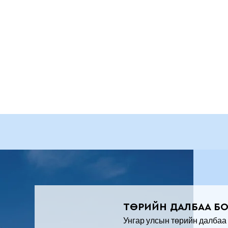
ТӨРИЙН ДАЛБАА Б
Унгар улсын төрийн далбаа 