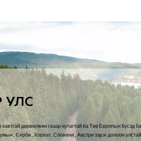
Дэлхий
Монгол
Энтертайнмэнт
Аялалын хөтөч
За
 УЛС
30 хавтгай дөрвөлжин газар нутагтай ба Төв Европын бүсэд б
Румын , Серби , Хорват, Словени , Австри зэрэг долоон улста