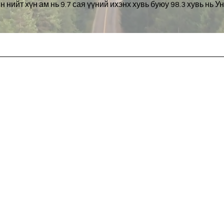
н нийт хүн ам нь 9.7 сая үүний ихэнх хувь буюу 98.3 хувь нь У