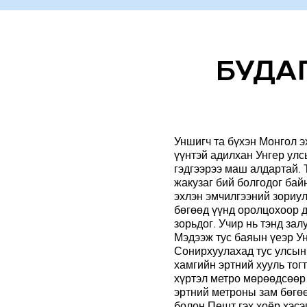
БУДА
Уншигч та бүхэн Монгол э
үүнтэй адилхан Унгер ул
гэдгээрээ маш алдартай. 
жакузаг бий болгодог бай
эхлэн эмчилгээний зориу
бөгөөд үүнд оролцохоор д
зорьдог. Учир нь тэнд за
Мэдээж тус баяын үеэр Ун
Сонирхуулахад тус улсын
хамгийн эртний хууль тог
хүртэл метро мөрөөдсөөр
эртний метроны зам бөгөө
болон Пешт гэх хоёр хэсэ