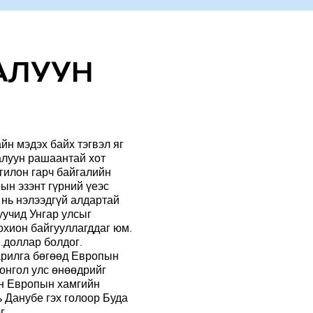
АЛУУН
йн мэдэх байх тэгвэл яг
алуун рашаантай хот
ргилон гарч байгалийн
ын эзэнт гүрний үеэс
нь нэлээдгүй алдартай
уучид Унгар улсыг
зохион байгууллагддаг юм.
.доллар болдог.
арилга бөгөөд Европын
Монгол улс өнөөдрийг
эн Европын хамгийн
 Данубе гэх голоор Буда
г.