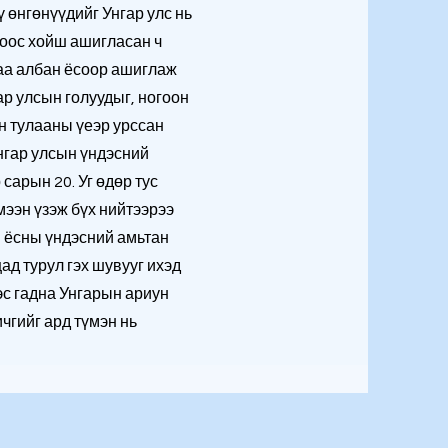
ү өнгөнүүдийг Унгар улс нь
оос хойш ашигласан ч
аа албан ёсоор ашиглаж
ар улсын голуудыг, ногоон
йн тулааны үеэр урссан
нгар улсын үндэсний
сарын 20. Уг өдөр тус
мээн үзэж бүх нийтээрээ
н ёсны үндэсний амьтан
цад турул гэх шувууг ихэд
эс гадна Унгарын ариун
чгийг ард түмэн нь