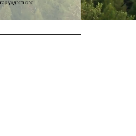
нгар үндэстнээс