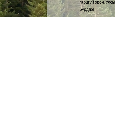
гарцгүй орон. Улсы
бүрддэг