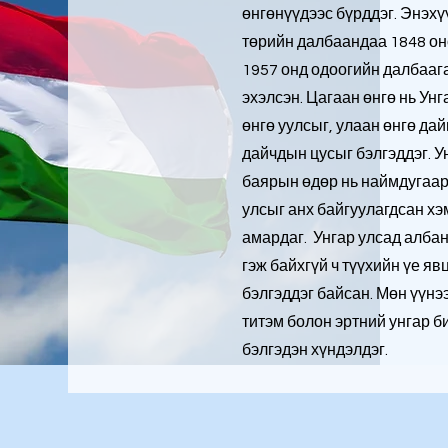
өнгөнүүдээс бүрддэг. Энэхү
төрийн далбаандаа 1848 он
1957 онд одоогийн далбааг
эхэлсэн. Цагаан өнгө нь Унг
өнгө уулсыг, улаан өнгө да
дайчдын цусыг бэлгэддэг. У
баярын өдөр нь наймдугаар 
улсыг анх байгуулагдсан хэ
амардаг. Унгар улсад алба
гэж байхгүй ч түүхийн үе яв
бэлгэддэг байсан. Мөн үүнэ
титэм болон эртний унгар би
бэлгэдэн хүндэлдэг.