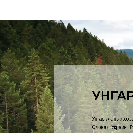
УНГАР
Унгар улс нь 93,0
Словак , Украин , 