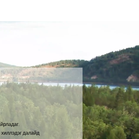
р
айрладаг.
й хиллэдэг далайд