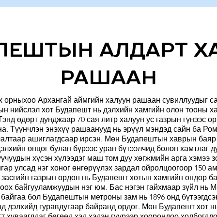
ПЕШТЫН АЛДАРТ Х
РАШААН
х орныхоо Архангай аймгийн халуун рашаан сувиллуудыг са
сын нийслэл хот Будапешт нь дэлхийн хамгийн олон тооны х
Тэнд өдөрт дунджаар 70 сая литр халуун ус газрын гүнээс о
на. Түүнчлэн энэхүү рашаанууд нь эрүүл мэндэд сайн ба Ром
лалтаар ашиглагдсаар ирсэн. Мөн Будапештын хаврын баяр 
элхийн өнцөг булан бүрээс уран бүтээлчид болон хамтлаг д
луучуудын хүсэн хүлээдэг маш том дуу хөгжмийн арга хэмээ 
гар улсад нэг хоног өнгөрүүлэх зардал ойролцоогоор 150 ам
 засгийн газрын ордон нь Будапешт хотын хамгийн өндөр б
тоох байгууламжуудын нэг юм. Бас нэгэн гайхмаар зүйл нь 
 байгаа бол Будапештын метроны зам нь 1896 онд бүтээгдс
д дэлхийд гуравдугаар байранд ордог. Мөн Будапешт хот нь
гт хуваагддаг бөгөөд хэд хэдэн гүүрээр хоорондоо холбогддо