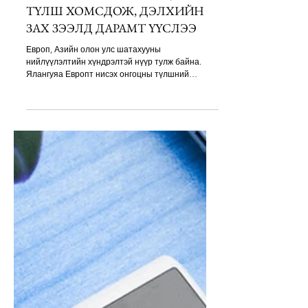
ЕВРОПТ НИСЭХ ОНГОЦНЫ
ТҮЛШ ХОМСДОЖ, ДЭЛХИЙН
ЗАХ ЗЭЭЛД ДАРАМТ ҮҮСЛЭЭ
Европ, Азийн олон улс шатахууны
нийлүүлэлтийн хүндрэлтэй нүүр тулж байна.
Ялангуяа Европт нисэх онгоцны түлшний
хомсдол эрчимжиж, хөгжиж буй импортлогч
орнуудад боловсруулсан газрын тосны
бүтээгдэхүүний нийлүүлэлт тасалдах эрсдэл
нэмэгджээ. Харин АНУ-д нийлүүлэлтийн дарамт
нэмэгдэж байгаа ч одоогоор бодит хомсдол
үүсээгүй байна. Мөн ахуйн зориулалтын
шингэрүүлсэн хийн түлш (LPG)-ийн нийлүүлэлт
муудаж, дэлхийн хэмжээнд ойролцоогоор 3.4
тэрбум хүн эрсдэлд өртөж болзошгүйг Олон