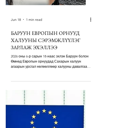
Jun 18
1 min read
БАРУУН ЕВРОПЫН ОРНУУД
ХАЛУУНЫ СЭРЭМЖЛҮҮЛЭГ
ЗАРЛАЖ ЭХЭЛЛЭЭ
2026 оны 6-р сарын 18-наас эхлэн Баруун болон
Өмнөд Европын орнуудад Сахарын халуун
агаарын урсгал нөлөөллөөр халууны давалгаа
эхлэх төлөвтэй байна. Зарим бүс нутагт агаарын
температур 40 хэмд хүрч, шөнийн температур
20–25 хэмээс доош буухгүй “тропик шөнүүд”