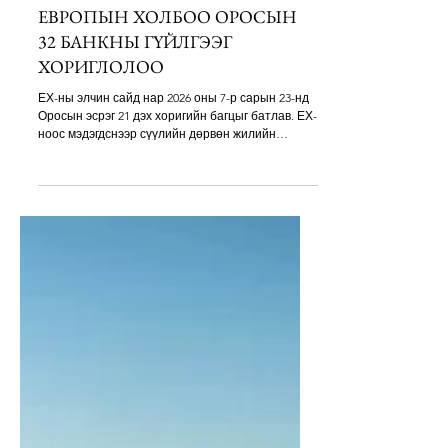
Jul 24
1 min read
ЕВРОПЫН ХОЛБОО ОРОСЫН
32 БАНКНЫ ГҮЙЛГЭЭГ
ХОРИГЛОЛОО
ЕХ-ны элчин сайд нар 2026 оны 7-р сарын 23-нд
Оросын эсрэг 21 дэх хоригийн багцыг батлав. ЕХ-
ноос мэдэгдснээр сүүлийн дөрвөн жилийн
хамгийн том багц юм. Гол заалтуудын тухайд
Оросын 32 банктай хийх гүйлгээг хориглох,
крипто компаниуд болон газрын тосны
худалдааны платформуудад хязгаарлалт,
Оросын газрын тосны үнийн дээд хязгаарыг
баррель тутамд 44.10 ам.доллараар царцаах,
мөн Фон дер Ляений хэлснээр, Оросын
байлдагчдыг ЕХ-нд албан ёсоор оруулахгүй байх
чиглэлд чухал алхам хий