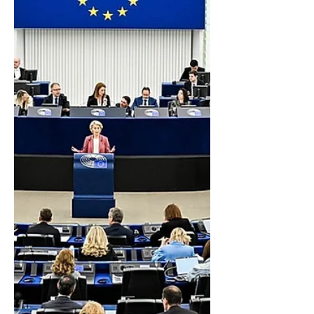
үргэлжлэхийг цаг уурчид анхааруулж байна. 🇪🇸
Испани – Севилья, Кордова, Сарагоса орчимд 40
хэм хүрч болзошгүй. Шөнийн температур өндөр
хэвээр байх төлөвтэй. 🇫🇷 Франц – Парис болон
өмнөд бүсүүдэд 34–40 хэм хүрэх төлөвт