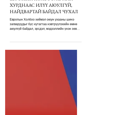
5 days ago
1 min read
ЕВРОПЫН ХОЛБОО: AI-ИЙН
ХУРДНААС ИЛҮҮ АЮУЛГҮЙ,
НАЙДВАРТАЙ БАЙДАЛ ЧУХАЛ
Европын Холбоо хиймэл оюун ухааны шинэ
загваруудыг бүс нутагтаа нэвтрүүлэхийн өмнө
аюулгүй байдал, эрсдэл, мэдээллийн үнэн зөв
байдал, хэрэглэгчийн эрхэд үзүүлэх нөлөөллийг
илүү нарийн үнэлэх шинэ зохицуулалтаа энэ 7
хоногоос эхлэн хэрэгжүүлж эхэллээ. Шинэ журам
нь OpenAI, Google, Anthropic зэрэг компаниудын
AI загваруудыг зах зээлд гаргахаас өмнө нэмэлт
шаардлага хангах, эрсдэлийн үнэлгээ хийх,
шаардлагатай тохиолдолд хамгаалалтын арга
хэмжээг баталгаажуулах боломжийг Европы