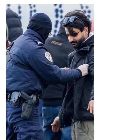
ЕХ-НЫ ЦАГААЧЛАЛЫН ШИНЭ
ХУУЛЬ 6-Р САРЫН 12-НООС
МӨРДӨГДӨЖ ЭХЭЛНЭ
ЕХ-ны Цагаачлалын Шинэ Хууль 2026 оны 6-р
сарын 12-ноос хүчин төгөлдөр болно. Энэ нь 10
хуулийн актаас бүрдэх цогц тогтолцоо бөгөөд
гишүүн орнуудын хилийн шалгалт, орогнолын
процедурыг нэгдсэн стандартад оруулах
зорилготой юм. Гол өөрчлөлтүүд 1. “Аюулгүй
гуравдагч орон” ЕХ-ны гишүүн орнууд цагаачдыг
тэдний эх орон биш ч гэсэн “аюулгүй” хэмээн
зарлагдсан гуравдагч улс руу илгээх эрхтэй
болно. 2. Хугацаа уртасгасан саатуулалт 2026
оны 6-р сараас эхлэн цагаачдыг урт хугацаагаар