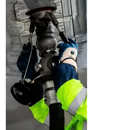
Австри
Чех
Унгар
Итали
Швейцар
Франц
Mongolian
Brand
Швед
EuroLux
Shop