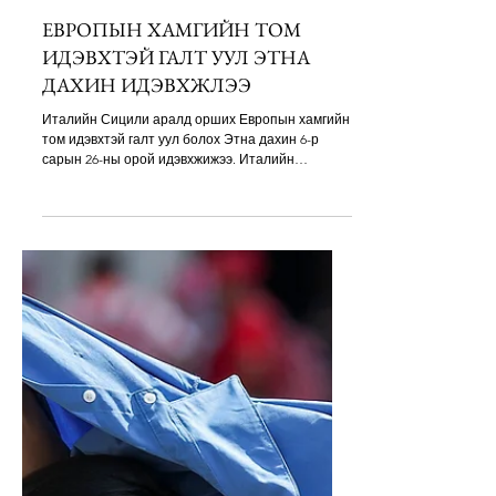
Jul 2
1 min read
ЕВРОПЫН ХАМГИЙН ТОМ
ИДЭВХТЭЙ ГАЛТ УУЛ ЭТНА
ДАХИН ИДЭВХЖЛЭЭ
Италийн Сицили аралд орших Европын хамгийн
том идэвхтэй галт уул болох Этна дахин 6-р
сарын 26-ны орой идэвхжижээ. Италийн
Геофизик, Галт уул судлалын үндэсний хүрээлэн
(INGV)-ийн мэдээлснээр, далайн түвшнээс
ойролцоогоор 3,000 метрийн өндөрт, Хойд-Зүүн
кратерын суурийн хэсэгт шинээр үүссэн
хагарлаас улайссан лаав урсан гарч, Valle del
Leone чиглэлд тархаж эхэлсэн байна. Лаав нь
зуурамтгай чанар өндөртэй тул харьцангуй
удаан боловч тогтвортой урсаж, замдаа
тааралдсан хэсгийг