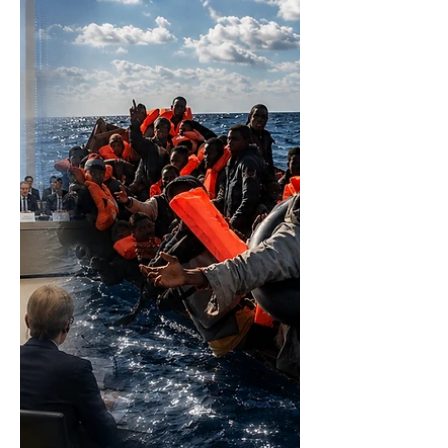
Европын парламент Монгол Улстай визийн
нөхцөлийг хөнгөвчлөх хэлэлцээр байгуулах
хэлэлцээг эхлүүлэх хүсэлтийг албан ёсоор
Европын Комисс болон Европын Холбооны
Зөвлөлд хүргүүлжээ. Энэ тухай 5-р сарын 26–30-
ны өдрүүдэд Монгол Улсад айлчилсан Европын
парламентын зургаан гишүүнээс бүрдсэн
төлөөлөгчид мэдээлсэн байна. Төлөөлөгчдийг
Төв Ази болон Монгол Улстай харилцах
Европын парламентын төлөөлөгчдийн тэргүүн
Giuseppina Princi: уг хэлэлцээрийг Kazakhstan-тай
хэрэгжүүлж буй загвар