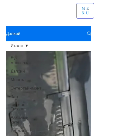
ME
NU
Дэлхий
Итали
Бүх
мэдээлэл
Дэлхий
Монгол
Энтертайнмэнт
Зар
journas
Europe
Аялалын
хөтөч
Герман