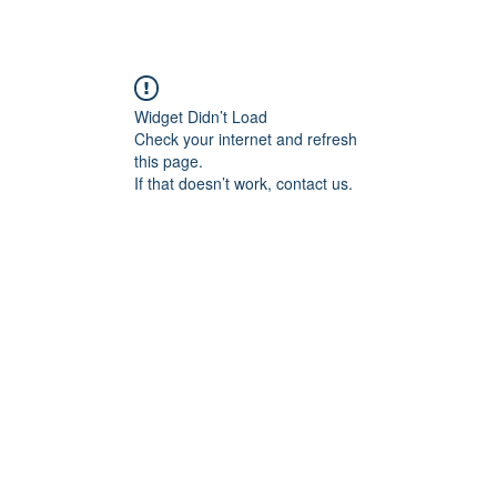
Дэлхий
Монгол
Энтертайнмэнт
Аялалын хөтөч
За
Widget Didn’t Load
Check your internet and refresh
this page.
If that doesn’t work, contact us.