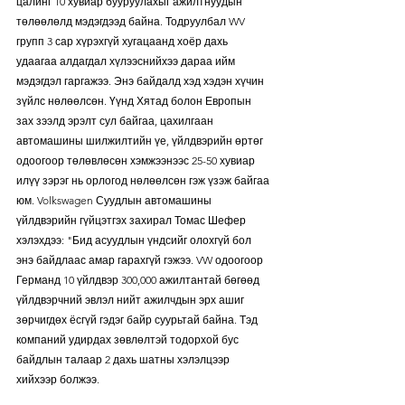
цалинг 10 хувиар бууруулахыг ажилтнуудын 
төлөөлөлд мэдэгдээд байна. Тодруулбал WV 
групп 3 сар хүрэхгүй хугацаанд хоёр дахь 
удаагаа алдагдал хүлээснийхээ дараа ийм 
мэдэгдэл гаргажээ. Энэ байдалд хэд хэдэн хүчин 
зүйлс нөлөөлсөн. Үүнд Хятад болон Европын 
зах зээлд эрэлт сул байгаа, цахилгаан 
автомашины шилжилтийн үе, үйлдвэрийн өртөг 
одоогоор төлөвлөсөн хэмжээнээс 25-50 хувиар 
илүү зэрэг нь орлогод нөлөөлсөн гэж үзэж байгаа 
юм. Volkswagen Суудлын автомашины 
үйлдвэрийн гүйцэтгэх захирал Томас Шефер 
хэлэхдээ: "Бид асуудлын үндсийг олохгүй бол 
энэ байдлаас амар гарахгүй гэжээ. VW одоогоор 
Германд 10 үйлдвэр 300,000 ажилтантай бөгөөд 
үйлдвэрчний эвлэл нийт ажилчдын эрх ашиг 
зөрчигдөх ёсгүй гэдэг байр суурьтай байна. Тэд 
компаний удирдах зөвлөлтэй тодорхой бус 
байдлын талаар 2 дахь шатны хэлэлцээр 
хийхээр болжээ.