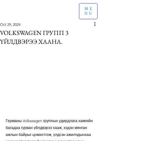
ME
NU
Oct 29, 2024
VOLKSWAGEN ГРУПП 3
ҮЙЛДВЭРЭЭ ХААНА.
Германы Volkswagen группын удирдлага хамгийн 
багадаа гурван үйлдвэрээ хааж, хэдэн мянган 
ажлын байрыг цомхотгож, үлдсэн ажилчдынхаа 