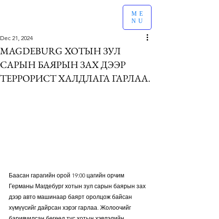
ME
NU
Dec 21, 2024
MAGDEBURG ХОТЫН ЗУЛ
САРЫН БАЯРЫН ЗАХ ДЭЭР
ТЕРРОРИСТ ХАЛДЛАГА ГАРЛАА.
Баасан гарагийн орой 19:00 цагийн орчим 
Германы Магдебург хотын зул сарын баярын зах 
дээр авто машинаар баярт оролцож байсан 
хүмүүсийг дайрсан хэрэг гарлаа. Жолоочийг 
баривчилсан бөгөөд тус хотын хэвлэлийн 