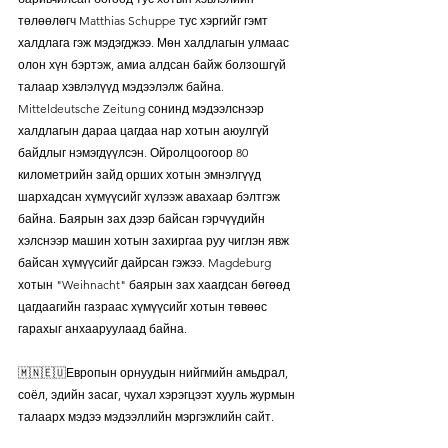
төлөөлөгч Matthias Schuppe тус хэргийг гэмт 
халдлага гэж мэдэгджээ. Мөн халдлагын улмаас 
олон хүн бэртэж, амиа алдсан байж болзошгүй 
талаар хэвлэлүүд мэдээлэлж байна. 
Mitteldeutsche Zeitung сонинд мэдээлснээр 
халдлагын дараа цагдаа нар хотын аюулгүй 
байдлыг нэмэгдүүлсэн. Ойролцоогоор 80 
километрийн зайд орших хотын эмнэлгүүд 
шархадсан хүмүүсийг хүлээж авахаар бэлтгэж 
байна. Баярын зах дээр байсан гэрчүүдийн 
хэлснээр машин хотын захиргаа руу чиглэн явж 
байсан хүмүүсийг дайрсан гэжээ. Magdeburg 
хотын "Weihnacht" баярын зах хаагдсан бөгөөд 
цагдаагийн газраас хүмүүсийг хотын төвөөс 
гарахыг анхааруулаад байна.
🇲🇳🇪🇺Европын орнуудын нийгмийн амьдрал, 
соёл, эдийн засаг, чухал хэрэгцээт хууль журмын 
талаарх мэдээ мэдээллийн мэргэжлийн сайт. 