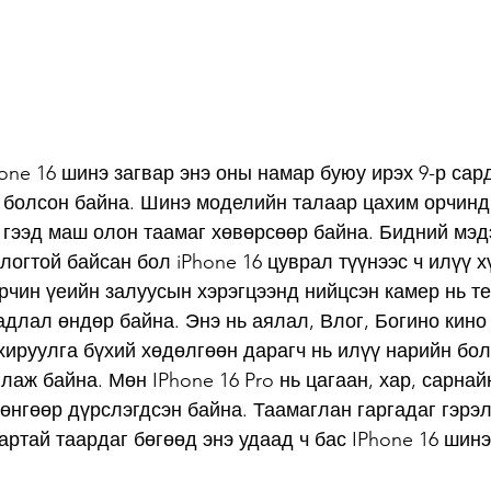
one 16 шинэ загвар энэ оны намар буюу ирэх 9-р сар
болсон байна. Шинэ моделийн талаар цахим орчинд ө
 гээд маш олон таамаг хөвөрсөөр байна. Бидний мэдэ
логтой байсан бол iPhone 16 цуврал түүнээс ч илүү х
Орчин үеийн залуусын хэрэгцээнд нийцсэн камер нь т
длал өндөр байна. Энэ нь аялал, Влог, Богино кино г
хируулга бүхий хөдөлгөөн дарагч нь илүү нарийн бол
лаж байна. Мөн IPhone 16 Pro нь цагаан, хар, сарнай
өнгөөр ​​дүрслэгдсэн байна. Таамаглан гаргадаг гэрэл
артай таардаг бөгөөд энэ удаад ч бас IPhone 16 шинэ