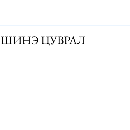
Дэлхий
Монгол
Энтертайнмэнт
Аялалын хөтөч
За
16 ШИНЭ ЦУВРАЛ