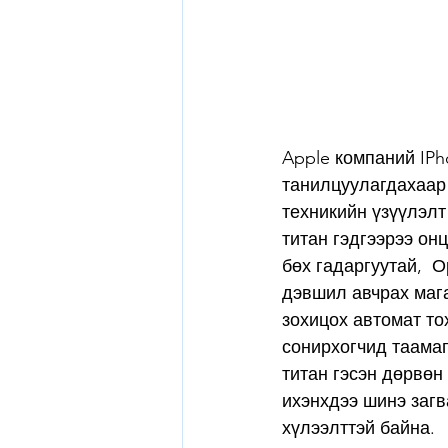
Apple компаний IPh
танилцуулагдахаар 
техникийн үзүүлэлт
титан гэдгээрээ онц
бөх гадаргуутай,  
дэвшил авчрах мага
зохицох автомат то
сонирхогчид таамаг
титан гэсэн дөрвөн 
ихэнхдээ шинэ загв
хүлээлттэй байна.