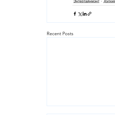
Энтертайнмэнт
Дэлхи
Recent Posts