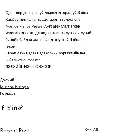
Одоогоор дэлгэрэнгүй мэдээлэл гараагүй байна. 
Хамбургийн гал унтраах газрын төлөөлөгч 
Agence France-Presse (AFP) агентлагт өгсөн 
мэдээлэлдээ: халдлагад өртсөн 12 хүнээс 6 хүний 
биеийн байдал амь насанд аюултай байна” 
гэжээ. 
Европ дахь мэдээ мэдээллийн мэргэжлийн веб 
сайт www.journas.mn
ДЭЛХИЙГ НЭГ ЦОНХООР
Дэлхий
journas Europe
Герман
See All
Recent Posts