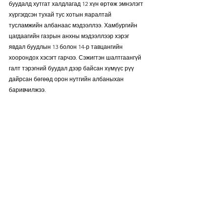
буудалд хутгат халдлагад 12 хүн өртөж эмнэлэгт 
хүргэгдсэн тухай тус хотын яаралтай 
тусламжийн албанаас мэдээллээ. Хамбургийн 
цагдаагийн газрын анхны мэдээллээр хэрэг 
явдал буудлын 13 болон 14-р тавцангийн 
хоорондох хэсэгт гарчээ. Сэжигтэн шалтгаангүй 
галт тэрэгний буудал дээр байсан хүмүүс рүү 
дайрсан бөгөөд орон нутгийн албаныхан 
баривчилжээ. 