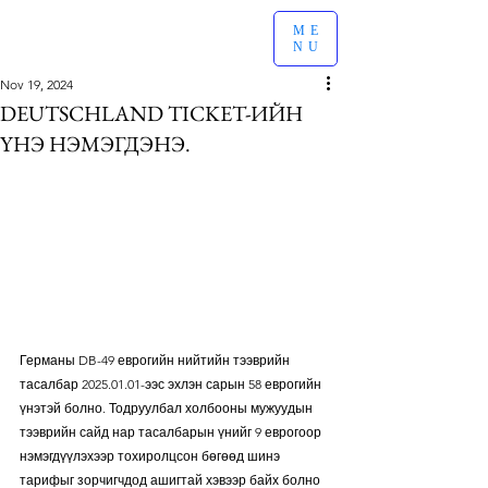
ME
NU
Nov 19, 2024
DEUTSCHLAND TICKET-ИЙН
ҮНЭ НЭМЭГДЭНЭ.
Германы DB-49 еврогийн нийтийн тээврийн 
тасалбар 2025.01.01-ээс эхлэн сарын 58 еврогийн 
үнэтэй болно. Тодруулбал холбооны мужуудын 
тээврийн сайд нар тасалбарын үнийг 9 еврогоор 
нэмэгдүүлэхээр тохиролцсон бөгөөд шинэ 
тарифыг зорчигчдод ашигтай хэвээр байх болно 