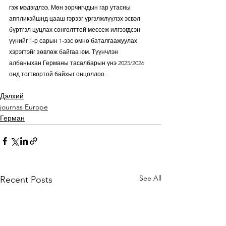
гэж мэдэгдлээ. Мөн зорчигчдын гар утасны 
аппликэйшнд цааш гэрээг үргэлжлүүлэх эсвэл 
бүртгэл цуцлах сонголттой мессеж илгээгдсэн 
үүнийг 1-р сарын 1-ээс өмнө баталгаажуулах 
хэрэгтэйг зөвлөж байгаа юм. Түүнчлэн 
албаныхан Германы тасалбарын үнэ 2025/2026 
онд тогтвортой байхыг онцоллоо.
Дэлхий
journas Europe
Герман
See All
Recent Posts