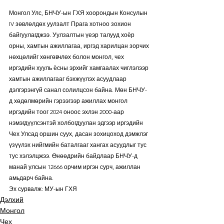
Монгол Улс, БНЧУ-ын ГХЯ хоорондын Консулын 
IV зөвлөлдөх уулзалт Прага хотноо зохион 
байгуулагджээ. Уулзалтын үеэр талууд хоёр 
орны, хамтын ажиллагаа, иргэд харилцан зорчих 
нөхцөлийг хөнгөвчлөх болон монгол, чех 
иргэдийн хууль ёсны эрхийг хамгаалах чиглэлээр 
хамтын ажиллагааг бэхжүүлэх асуудлаар 
дэлгэрэнгүй санал солилцсон байна. Мөн БНЧУ-
д хөдөлмөрийн гэрээгээр ажиллах монгол 
иргэдийн тоог 2024 оноос эхлэн 2000-аар 
нэмэгдүүлсэнтэй холбогдуулан эдгээр иргэдийн 
Чех Улсад оршин суух, дасан зохицоход дэмжлэг 
үзүүлэх нийгмийн баталгааг хангах асуудлыг тус 
тус хэлэлцжээ. Өнөөдрийн байдлаар БНЧУ-д 
манай улсын 12666 орчим иргэн сурч, ажиллан 
амьдарч байна.  
Эх сурвалж: МУ-ын ГХЯ
Дэлхий
Монгол
Чех