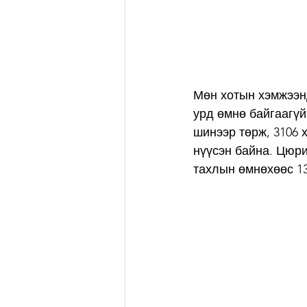
Мөн хотын хэмжээнд
урд өмнө байгаагүй
шинээр төрж, 3106 х
нүүсэн байна. Цюри
тахлын өмнөхөөс 13