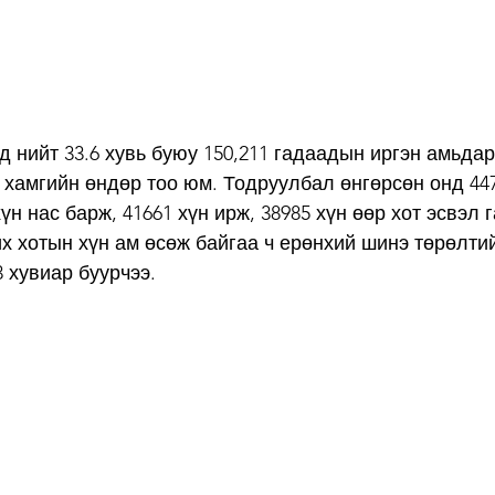
 нийт 33.6 хувь буюу 150,211 гадаадын иргэн амьдар
 хамгийн өндөр тоо юм. Тодруулбал өнгөрсөн онд 447
үн нас барж, 41661 хүн ирж, 38985 хүн өөр хот эсвэл 
х хотын хүн ам өсөж байгаа ч ерөнхий шинэ төрөлтий
 хувиар буурчээ.