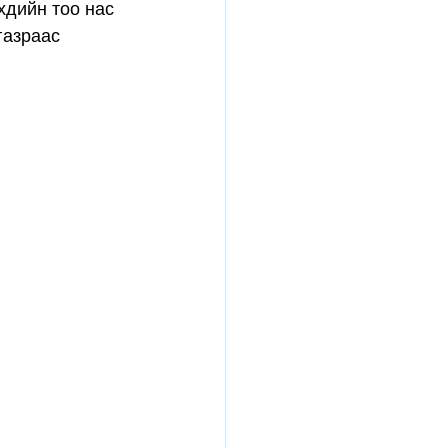
хдийн тоо нас 
газраас 