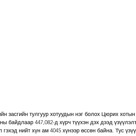
йн засгийн тулгуур хотуудын нэг болох Цюрих хотын
ны байдлаар 447,082-д хүрч түүхэн дэх дээд үзүүлэлт
 гэхэд нийт хүн ам 4045 хүнээр өссөн байна. Тус үзү