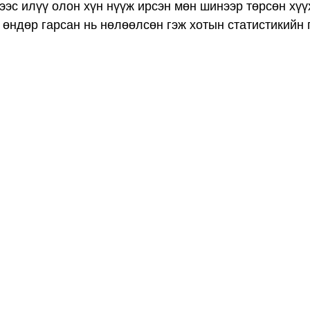
эс илүү олон хүн нүүж ирсэн мөн шинээр төрсөн хүү
өндөр гарсан нь нөлөөлсөн гэж хотын статистикийн 