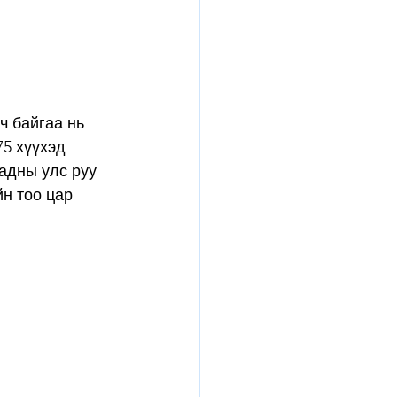
ч байгаа нь 
5 хүүхэд 
гадны улс руу 
н тоо цар 