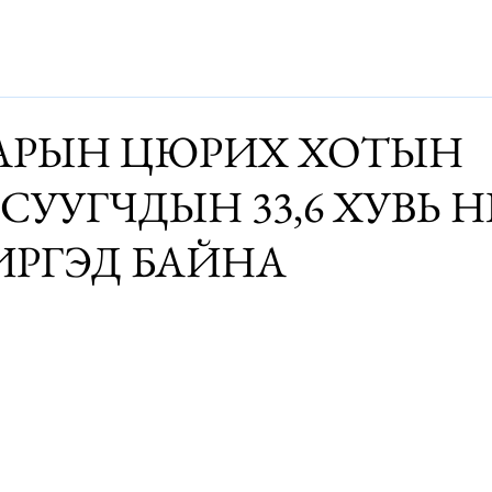
Дэлхий
Монгол
Энтертайнмэнт
Аялалын хөтөч
За
АРЫН ЦЮРИХ ХОТЫН
УУГЧДЫН 33,6 ХУВЬ Н
ИРГЭД БАЙНА