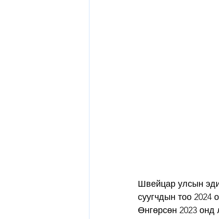
Швейцар улсын эди
суугчдын тоо 2024 о
Өнгөрсөн 2023 онд л