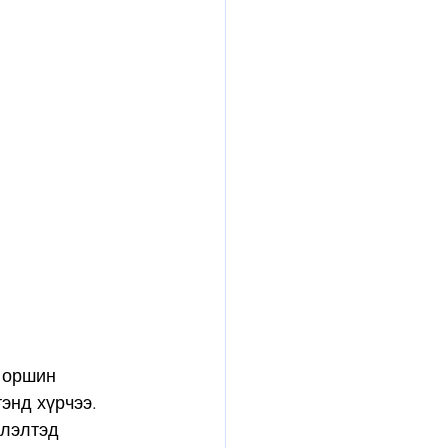
 оршин 
энд хүрчээ. 
үлэлтэд 