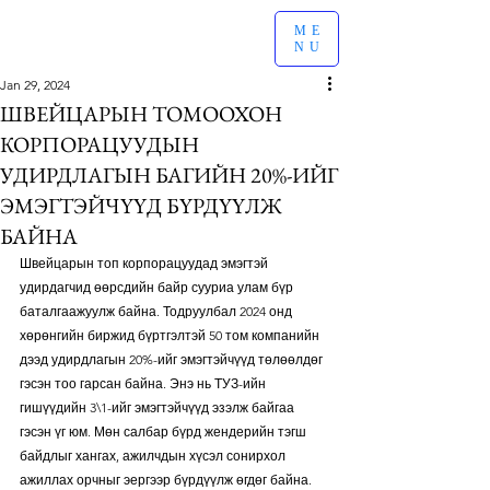
ME
NU
Jan 29, 2024
ШВЕЙЦАРЫН ТОМООХОН
КОРПОРАЦУУДЫН
УДИРДЛАГЫН БАГИЙН 20%-ИЙГ
ЭМЭГТЭЙЧҮҮД БҮРДҮҮЛЖ
БАЙНА
Швейцарын топ корпорацуудад эмэгтэй 
удирдагчид өөрсдийн байр сууриа улам бүр 
баталгаажуулж байна. Тодруулбал 2024 онд 
хөрөнгийн биржид бүртгэлтэй 50 том компанийн 
дээд удирдлагын 20%-ийг эмэгтэйчүүд төлөөлдөг 
гэсэн тоо гарсан байна. Энэ нь ТУЗ-ийн 
гишүүдийн 3\1-ийг эмэгтэйчүүд эзэлж байгаа 
гэсэн үг юм. Мөн салбар бүрд жендерийн тэгш 
байдлыг хангах, ажилчдын хүсэл сонирхол 
ажиллах орчныг эергээр бүрдүүлж өгдөг байна.