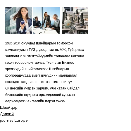
2026-2031 онуудад Швейцарын томоохон 
компаниудын ТУЗ-д доод тал нь 30%, Гүйцэтгэх 
зөвлөлд 20% эмэгтэйчүүдийн төлөөлөл багтана 
гэсэн тооцоолол гарчээ. Түүнчлэн Бизнес 
эрхлэгчдийн нийгэмлэгээс Швейцарын 
корпорацуудад эмэгтэйчүүдийн манлайлал 
нэмэгдэх хандлага нь статистикаас илүү 
бизнесийн үндсэн зарчим, уян хатан байдал, 
бизнесийн шударга өрсөлдөөний хувьсан 
өөрчлөгдөж байгаагийн илрэл гэжээ.
Швейцар
Дэлхий
journas Europe