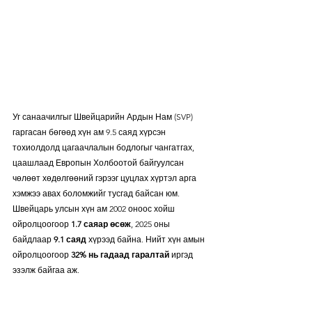
Уг санаачилгыг Швейцарийн Ардын Нам (SVP) 
гаргасан бөгөөд хүн ам 9.5 саяд хүрсэн 
тохиолдолд цагаачлалын бодлогыг чангатгах, 
цаашлаад Европын Холбоотой байгуулсан 
чөлөөт хөдөлгөөний гэрээг цуцлах хүртэл арга 
хэмжээ авах боломжийг тусгад байсан юм. 
Швейцарь улсын хүн ам 2002 оноос хойш 
ойролцоогоор 
1.7 саяар өсөж
, 2025 оны 
байдлаар 
9.1 саяд
 хүрээд байна. Нийт хүн амын 
ойролцоогоор 
32% нь гадаад гаралтай
 иргэд 
эзэлж байгаа аж.