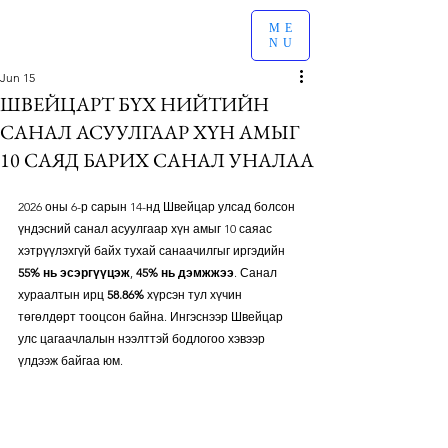
ME
NU
Jun 15
ШВЕЙЦАРТ БҮХ НИЙТИЙН
САНАЛ АСУУЛГААР ХҮН АМЫГ
10 САЯД БАРИХ САНАЛ УНАЛАА
2026 оны 6-р сарын 14-нд Швейцар улсад болсон 
үндэсний санал асуулгаар хүн амыг 10 саяас 
хэтрүүлэхгүй байх тухай санаачилгыг иргэдийн 
55% нь эсэргүүцэж
, 
45% нь дэмжжээ
. Санал 
хураалтын ирц 
58.86%
 хүрсэн тул хүчин 
төгөлдөрт тооцсон байна. Ингэснээр Швейцар 
улс цагаачлалын нээлттэй бодлогоо хэвээр 
үлдээж байгаа юм. 