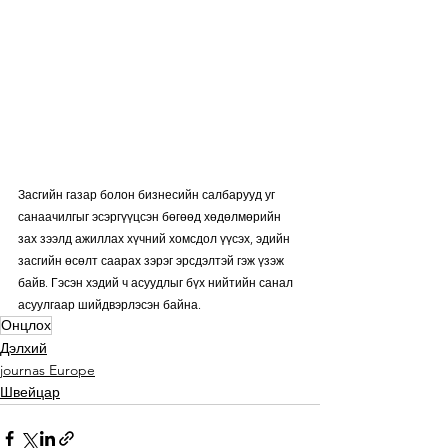
Засгийн газар болон бизнесийн салбарууд уг 
санаачилгыг эсэргүүцсэн бөгөөд хөдөлмөрийн 
зах зээлд ажиллах хүчний хомсдол үүсэх, эдийн 
засгийн өсөлт саарах зэрэг эрсдэлтэй гэж үзэж 
байв. Гэсэн хэдий ч асуудлыг бүх нийтийн санал 
асуулгаар шийдвэрлэсэн байна.
Онцлох
Дэлхий
journas Europe
Швейцар