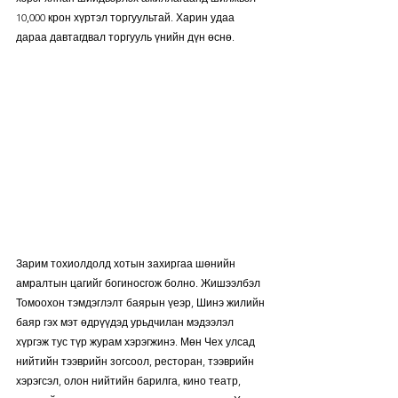
10,000 крон хүртэл торгуультай. Харин удаа 
дараа давтагдвал торгууль үнийн дүн өснө.
Зарим тохиолдолд хотын захиргаа шөнийн 
амралтын цагийг богиносгож болно. Жишээлбэл 
Томоохон тэмдэглэлт баярын үеэр, Шинэ жилийн 
баяр гэх мэт өдрүүдэд урьдчилан мэдээлэл 
хүргэж тус түр журам хэрэгжинэ. Мөн Чех улсад 
нийтийн тээврийн зогсоол, ресторан, тээврийн 
хэрэгсэл, олон нийтийн барилга, кино театр, 