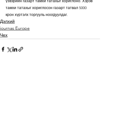
үзвэрийн газарт тамхи татахыг хориглоно. Хэрэв 
тамхи татахыг хориглосон газарт татвал 5000 
крон хүртэлх торгууль ноогдуулдаг.
Дэлхий
journas Europe
Чех
See All
Recent Posts