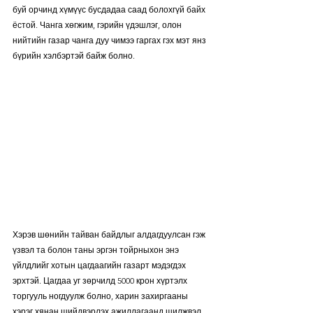
буй орчинд хүмүүс бусдадаа саад болохгүй байх 
ёстой. Чанга хөгжим, гэрийн үдэшлэг, олон 
нийтийн газар чанга дуу чимээ гаргах гэх мэт янз 
бүрийн хэлбэртэй байж болно. 
Хэрэв шөнийн тайван байдлыг алдагдуулсан гэж 
үзвэл та болон таны эргэн тойрныхон энэ 
үйлдлийг хотын цагдаагийн газарт мэдэгдэх 
эрхтэй. Цагдаа уг зөрчилд 5000 крон хүртэлх 
торгууль ногдуулж болно, харин захиргааны 
хэрэг хянан шийдвэрлэх ажиллагаанд шилжвэл 