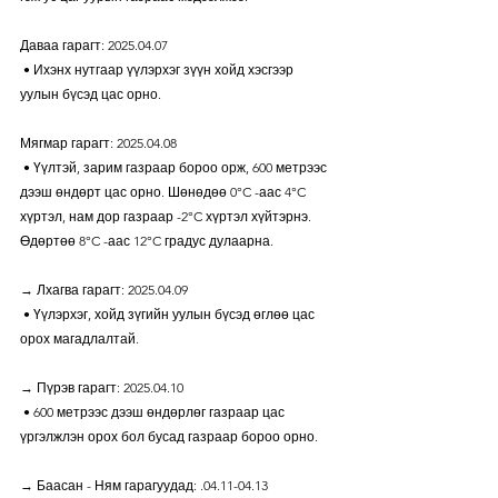
Даваа гарагт: 2025.04.07
 • Ихэнх нутгаар үүлэрхэг зүүн хойд хэсгээр 
уулын бүсэд цас орно.
Мягмар гарагт: 2025.04.08
 • Үүлтэй, зарим газраар бороо орж, 600 метрээс 
дээш өндөрт цас орно. Шөнөдөө 0°C -аас 4°C 
хүртэл, нам дор газраар -2°C хүртэл хүйтэрнэ. 
Өдөртөө 8°C -аас 12°C градус дулаарна.
→ Лхагва гарагт: 2025.04.09
 • Үүлэрхэг, хойд зүгийн уулын бүсэд өглөө цас 
орох магадлалтай.
→ Пүрэв гарагт: 2025.04.10
 • 600 метрээс дээш өндөрлөг газраар цас 
үргэлжлэн орох бол бусад газраар бороо орно.
→ Баасан - Ням гарагуудад: .04.11-04.13