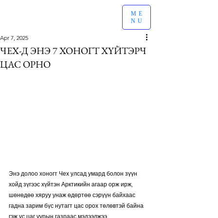
ME
NU
Apr 7, 2025
ЧЕХ-Д ЭНЭ 7 ХОНОГТ ХҮЙТЭРЧ
ЦАС ОРНО
Энэ долоо хоногт Чех улсад умард болон зүүн 
хойд зүгээс хүйтэн Арктикийн агаар орж ирж, 
шөнөдөө хяруу унаж өдөртөө сэрүүн байхаас 
гадна зарим бүс нутагт цас орох төлөвтэй байна 
гэж ус цаг уурын газраас мэдээлжээ. 