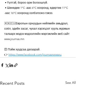
 • Үүлтэй, бороо орж болзошгүй.
 • Шөнөдөө 1°C -аас 6°C хооронд, өдөртөө 11°C 
-аас 16°C хооронд хэлбэлзэнэ гэжээ.
🇲🇳🇪🇺Европын орнуудын нийгмийн амьдрал, 
соёл, эдийн засаг, чухал хэрэгцээт хууль журмын 
талаарх мэдээ мэдээллийн мэргэжлийн веб сайт 
www.journas.mn
🛜 Пэйж хуудсаа дагаарай. 
👉 
https://www.facebook.com/journasnewseu
See All
Recent Posts