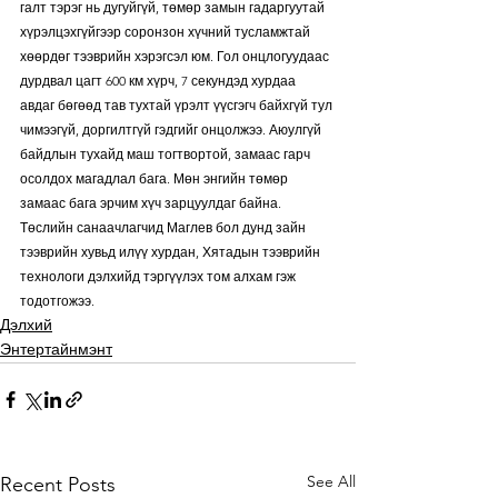
галт тэрэг нь дугуйгүй, төмөр замын гадаргуутай 
хүрэлцэхгүйгээр соронзон хүчний тусламжтай 
хөөрдөг тээврийн хэрэгсэл юм. Гол онцлогуудаас 
дурдвал цагт 600 км хүрч, 7 секундэд хурдаа 
авдаг бөгөөд тав тухтай үрэлт үүсгэгч байхгүй тул 
чимээгүй, доргилтгүй гэдгийг онцолжээ. Аюулгүй 
байдлын тухайд маш тогтвортой, замаас гарч 
осолдох магадлал бага. Мөн энгийн төмөр 
замаас бага эрчим хүч зарцуулдаг байна. 
Төслийн санаачлагчид Маглев бол дунд зайн 
тээврийн хувьд илүү хурдан, Хятадын тээврийн 
технологи дэлхийд тэргүүлэх том алхам гэж 
тодотгожээ.
Дэлхий
Энтертайнмэнт
See All
Recent Posts