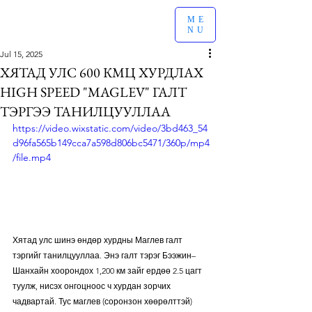
ME
NU
Jul 15, 2025
ХЯТАД УЛС 600 КМЦ ХУРДЛАХ
HIGH SPEED "MAGLEV" ГАЛТ
ТЭРГЭЭ ТАНИЛЦУУЛЛАА
https://video.wixstatic.com/video/3bd463_54
d96fa565b149cca7a598d806bc5471/360p/mp4
/file.mp4
Хятад улс шинэ өндөр хурдны Маглев галт 
тэргийг танилцууллаа. Энэ галт тэрэг Бээжин–
Шанхайн хоорондох 1,200 км зайг ердөө 2.5 цагт 
туулж, нисэх онгоцноос ч хурдан зорчих 
чадвартай. Тус маглев (соронзон хөөрөлттэй) 