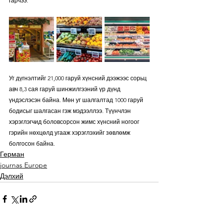
гарчээ.
Уг дүгнэлтийг 21,000 гаруй хүнсний дээжээс сорьц 
авч 8,3 сая гаруй шинжилгээний үр дүнд 
үндэслэсэн байна. Мөн уг шалгалтад 1000 гаруй 
бодисыг шалгасан гэж мэдээллээ. Түүнчлэн 
хэрэглэгчид боловсорсон жимс хүнсний ногоог 
гэрийн нөхцөлд угааж хэрэглэхийг зөвлөмж 
болгосон байна.
Герман
journas Europe
Дэлхий