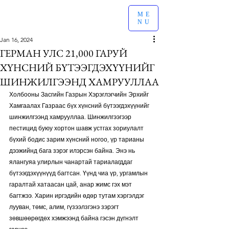
ME
NU
Jan 16, 2024
ГЕРМАН УЛС 21,000 ГАРУЙ
ХҮНСНИЙ БҮТЭЭГДЭХҮҮНИЙГ
ШИНЖИЛГЭЭНД ХАМРУУЛЛАА
Холбооны Засгийн Газрын Хэрэглэгчийн Эрхийг 
Хамгаалах Газраас бүх хүнсний бүтээгдэхүүнийг 
шинжилгээнд хамрууллаа. Шинжилгээгээр 
пестицид буюу хортон шавж устгах зориулалт 
бүхий бодис зарим хүнсний ногоо, үр тарианы 
дээжийнд бага зэрэг илэрсэн байна. Энэ нь 
ялангуяа улирлын чанартай тариалагддаг 
бүтээгдэхүүнүүд багтсан. Үүнд чиа үр, ургамлын 
гаралтай хатаасан цай, анар жимс гэх мэт 
багтжээ. Харин иргэдийн өдөр тутам хэргэлдэг 
лууван, төмс, алим, гүзээлзгэнэ зэрэгт 
зөвшөөрөгдөх хэмжээнд байна гэсэн дүгнэлт 