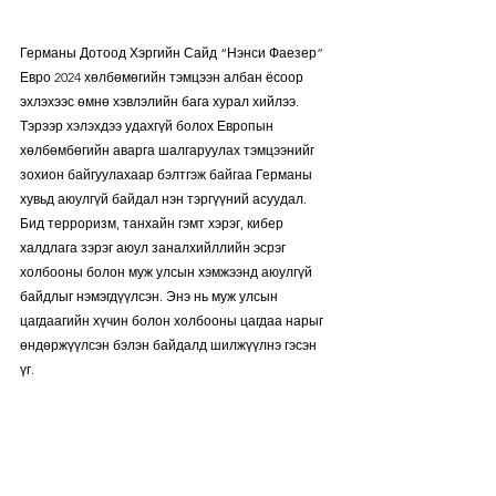
Германы Дотоод Хэргийн Сайд “Нэнси Фаезер” 
Евро 2024 хөлбөмөгийн тэмцээн албан ёсоор 
эхлэхээс өмнө хэвлэлийн бага хурал хийлээ. 
Тэрээр хэлэхдээ удахгүй болох Европын 
хөлбөмбөгийн аварга шалгаруулах тэмцээнийг 
зохион байгуулахаар бэлтгэж байгаа Германы 
хувьд аюулгүй байдал нэн тэргүүний асуудал. 
Бид терроризм, танхайн гэмт хэрэг, кибер 
халдлага зэрэг аюул заналхийллийн эсрэг 
холбооны болон муж улсын хэмжээнд аюулгүй 
байдлыг нэмэгдүүлсэн. Энэ нь муж улсын 
цагдаагийн хүчин болон холбооны цагдаа нарыг 
өндөржүүлсэн бэлэн байдалд шилжүүлнэ гэсэн 
үг. 