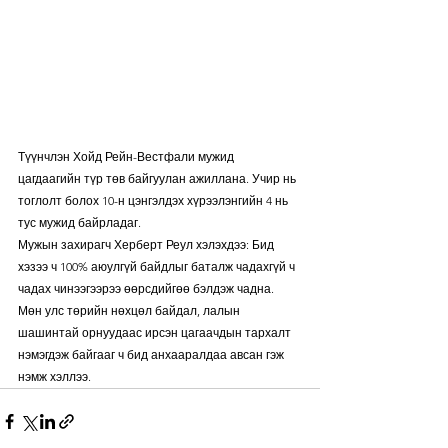
Түүнчлэн Хойд Рейн-Вестфали мужид 
цагдаагийн түр төв байгуулан ажиллана. Учир нь 
тоглолт болох 10-н цэнгэлдэх хүрээлэнгийн 4 нь 
тус мужид байрладаг. 
Мужын захирагч Херберт Реул хэлэхдээ: Бид 
хэзээ ч 100% аюулгүй байдлыг баталж чадахгүй ч 
чадах чинээгээрээ өөрсдийгөө бэлдэж чадна. 
Мөн улс төрийн нөхцөл байдал, лалын 
шашинтай орнуудаас ирсэн цагаачдын тархалт 
нэмэгдэж байгааг ч бид анхааралдаа авсан гэж 
нэмж хэллээ.