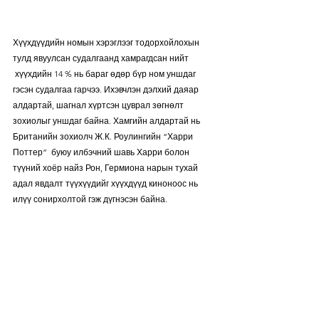
Хүүхдүүдийн номын хэрэглээг тодорхойлохын 
тулд явуулсан судалгаанд хамрагдсан нийт 
 хүүхдийн 14 % нь бараг өдөр бүр ном уншдаг 
гэсэн судалгаа гарчээ. Ихэвчлэн дэлхий даяар 
алдартай, шагнал хүртсэн цуврал зөгнөлт 
зохиолыг уншдаг байна. Хамгийн алдартай нь 
Британийн зохиолч Ж.К. Роулингийн “Харри 
Поттер”  буюу илбэчний шавь Харри болон 
түүний хоёр найз Рон, Гермиона нарын тухай 
адал явдалт түүхүүдийг хүүхдүүд киноноос нь 
илүү сонирхолтой гэж дүгнэсэн байна.   