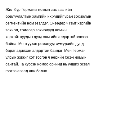
Жил бүр Германы номын зах зээлийн 
борлуулалтын хамгийн их хувийг уран зохиолын 
сегментийн ном эзэлдэг. Өнөөдөр ч гэмт хэргийн 
зохиол, триллер зохиолууд номын 
хорхойтнуудын дунд хамгийн алдартай хэвээр 
байна. Мөнтүүхэн романууд хүмүүсийн дунд 
бараг адилхан алдартай байдаг. Мөн Герман 
улсын жижиг хот тосгон ч өөрийн гэсэн номын 
сантай. Та хүссэн номоо орчинд нь унших эсвэл 
гэртээ аваад явж болно.