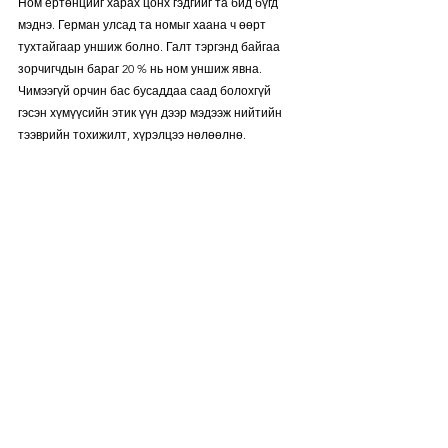
Ном ертөнцийг харах цонх гэдгийг та бид бүгд 
мэднэ. Герман улсад та номыг хаана ч өөрт 
тухтайгаар уншиж болно. Галт тэргэнд байгаа 
зорчигчдын бараг 20 % нь ном уншиж явна. 
Чимээгүй орчин бас бусаддаа саад болохгүй 
гэсэн хүмүүсийн этик үүн дээр мэдээж нийтийн 
тээврийн тохижилт, хүрэлцээ нөлөөлнө.