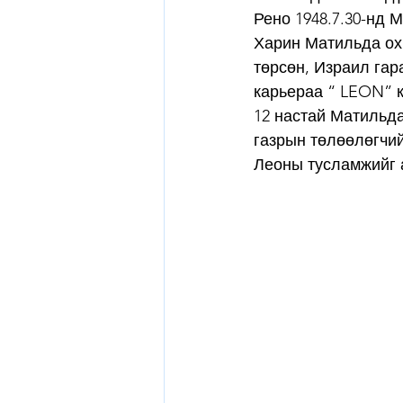
Рено 1948.7.30-нд 
Харин Матильда охи
төрсөн, Израил гар
карьераа “ LEON” 
12 настай Матильда
газрын төлөөлөгчий
Леоны тусламжийг 