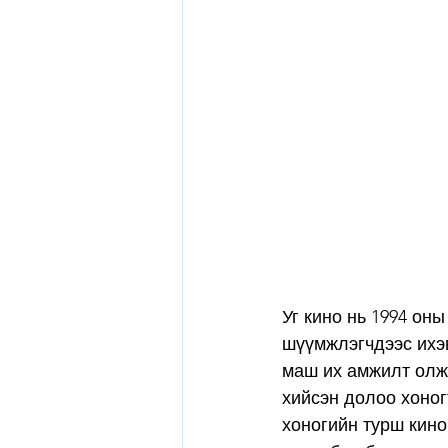
Уг кино нь 1994 он
шүүмжлэгчдээс ихэв
маш их амжилт олж 
хийсэн долоо хоног
хоногийн турш кино