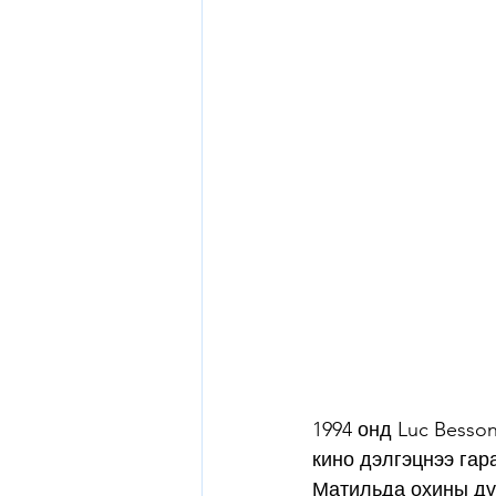
1994 онд Luc Besso
кино дэлгэцнээ гар
Матильда охины дүр