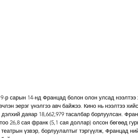
ы 9-р сарын 14-нд Францад болон олон улсад нээлтээ 
члэн эерэг үнэлгээ авч байжээ. Кино нь нээлтээ хий
дэлхий даяар 18,662,979 тасалбар борлуулсан. Фран
тоо 26,8 сая франк (5,1 сая доллар) олсон бөгөөд гу
 театрын үзвэр, борлуулалтыг тэргүүлж, Францад нийт