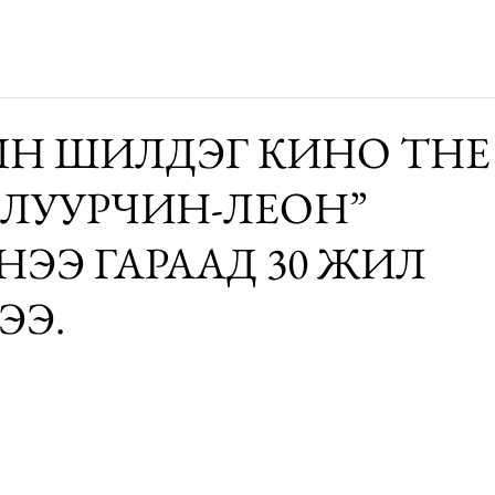
Дэлхий
Монгол
Энтертайнмэнт
Аялалын хөтөч
За
Н ШИЛДЭГ КИНО THE
АЛУУРЧИН-ЛЕОН”
НЭЭ ГАРААД 30 ЖИЛ
ЭЭ.