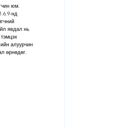
гчин юм. 
.6.9-нд 
игчний 
йл явдал нь 
 тэмцэх 
лийн алуурчин 
л өрнөдөг. 