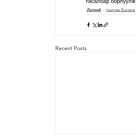
тасалбар борлуулж
Дэлхий
journas Europe
Recent Posts