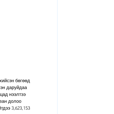
хийсэн бөгөөд 
сэн даруйдаа 
цад нээлтээ 
рван долоо 
дээ 3,623,153 