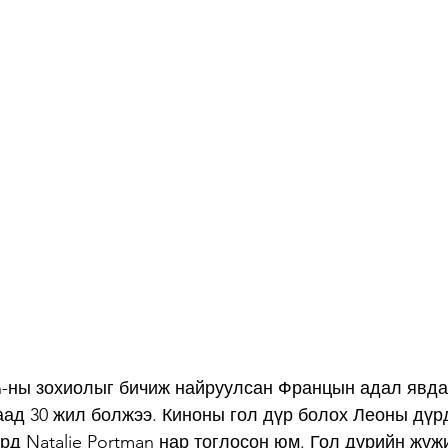
n-ны зохиолыг бичиж найруулсан Францын адал явда
аад 30 жил болжээ. Киноны гол дүр болох Леоны дүрд
д Natalie Portman нар тоглосон юм. Гол дүрийн жүж