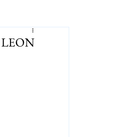
р
 LEON