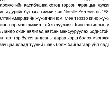
Мароккогийн Касабланка хотод төрсөн, Францын жүжи
ны дүрийг бүтээсэн жүжигчин Natalie Portman нь 1981
алтай Америкийн жүжигчин юм. Мөн тэрээр кино жүж
киногоор маш амжилттай эхлүүлжээ. Кино зохиолын ү
 Ландо охин авлигад автсан мансууруулах бодистой
н гарт гэр бүлээ алдсаны дараа хөрш болох мэргэж
авч цаашлаад түүний шавь болж байгаагаар үйл явда