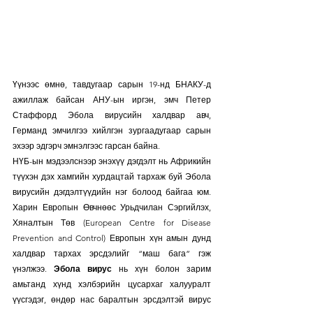
Үүнээс өмнө, тавдугаар сарын 19-нд БНАКУ-д 
ажиллаж байсан АНУ-ын иргэн, эмч Петер 
Стаффорд Эбола вирусийн халдвар авч, 
Германд эмчилгээ хийлгэн зургаадугаар сарын 
эхээр эдгэрч эмнэлгээс гарсан байна.
НҮБ-ын мэдээлснээр энэхүү дэгдэлт нь Африкийн 
түүхэн дэх хамгийн хурдацтай тархаж буй Эбола 
вирусийн дэгдэлтүүдийн нэг болоод байгаа юм. 
Харин Европын Өвчнөөс Урьдчилан Сэргийлэх, 
Хяналтын Төв (European Centre for Disease 
Prevention and Control) Европын хүн амын дунд 
халдвар тархах эрсдэлийг “маш бага” гэж 
үнэлжээ. 
Эбола вирус
 нь хүн болон зарим 
амьтанд хүнд хэлбэрийн цусархаг халууралт 
үүсгэдэг, өндөр нас баралтын эрсдэлтэй вирус 