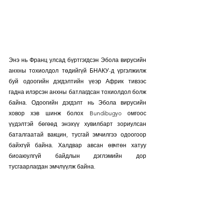
Энэ нь Франц улсад бүртгэгдсэн Эбола вирусийн 
анхны тохиолдол төдийгүй БНАКУ-д үргэлжилж 
буй одоогийн дэгдэлтийн үеэр Африк тивээс 
гадна илэрсэн анхны батлагдсан тохиолдол болж 
байна. Одоогийн дэгдэлт нь Эбола вирусийн 
ховор хэв шинж болох Bundibugyo омгоос 
үүдэлтэй бөгөөд энэхүү хувилбарт зориулсан 
баталгаатай вакцин, тусгай эмчилгээ одоогоор 
байхгүй байна. Халдвар авсан өвчтөн хатуу 
биоаюулгүй байдлын дэглэмийн дор 
тусгаарлагдан эмчлүүлж байна. 