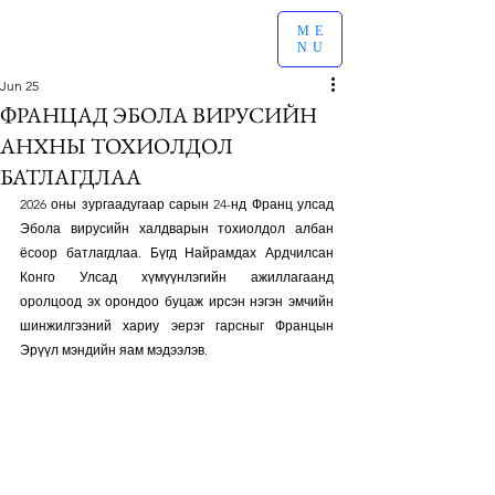
ME
NU
Jun 25
ФРАНЦАД ЭБОЛА ВИРУСИЙН
АНХНЫ ТОХИОЛДОЛ
БАТЛАГДЛАА
2026 оны зургаадугаар сарын 24-нд Франц улсад 
Эбола вирусийн халдварын тохиолдол албан 
ёсоор батлагдлаа. Бүгд Найрамдах Ардчилсан 
Конго Улсад хүмүүнлэгийн ажиллагаанд 
оролцоод эх орондоо буцаж ирсэн нэгэн эмчийн 
шинжилгээний хариу эерэг гарсныг Францын 
Эрүүл мэндийн яам мэдээлэв.