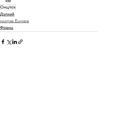
юм.
Онцлох
Дэлхий
journas Europe
Франц
See All
Recent Posts