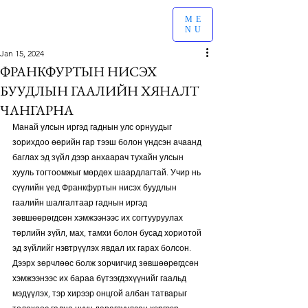
ME
NU
Jan 15, 2024
ФРАНКФУРТЫН НИСЭХ
БУУДЛЫН ГААЛИЙН ХЯНАЛТ
ЧАНГАРНА
Манай улсын иргэд гаднын улс орнуудыг 
зорихдоо өөрийн гар тээш болон үндсэн ачаанд 
баглах эд зүйл дээр анхаарач тухайн улсын 
хууль тогтоомжыг мөрдөх шаардлагтай. Учир нь 
сүүлийн үед Франкфуртын нисэх буудлын 
гаалийн шалгалтаар гаднын иргэд 
зөвшөөрөгдсөн хэмжээнээс их согтууруулах 
төрлийн зүйл, мах, тамхи болон бусад хориотой 
эд зүйлийг нэвтрүүлэх явдал их гарах болсон. 
Дээрх зөрчлөөс болж зорчигчид зөвшөөрөгдсөн 
хэмжээнээс их бараа бүтээгдэхүүнийг гаальд 
мэдүүлэх, тэр хирээр онцгой албан татварыг 