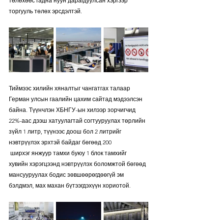
төлөхөөс гадна нуун дарагдуулсан хэргээр 
торгууль төлөх эрсдэлтэй.
Тиймээс хилийн хяналтыг чангатгах талаар 
Герман улсын гаалийн цахим сайтад мэдээлсэн 
байна. Түүнчлэн ХБНГУ-ын хилээр зорчигчид 
22%-аас дээш хатуулагтай согтууруулах төрлийн 
зүйл 1 литр, түүнээс доош бол 2 литрийг 
нэвтрүүлэх эрхтэй байдаг бөгөөд 200
 ширхэг янжуур тамхи буюу 1 блок тамхийг 
хувийн хэрэгцээнд нэвтрүүлэх боломжтой бөгөөд 
мансууруулах бодис зөвшөөрөгдөөгүй эм 
бэлдмэл, мах махан бүтээгдэхүүн хориотой.