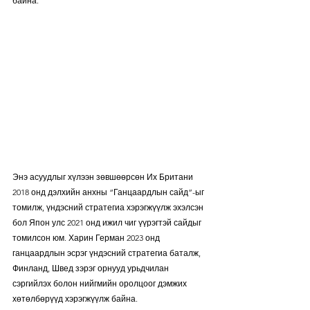
байна.
Энэ асуудлыг хүлээн зөвшөөрсөн Их Британи 
2018 онд дэлхийн анхны “Ганцаардлын сайд”-ыг 
томилж, үндэсний стратегиа хэрэгжүүлж эхэлсэн 
бол Япон улс 2021 онд ижил чиг үүрэгтэй сайдыг 
томилсон юм. Харин Герман 2023 онд 
ганцаардлын эсрэг үндэсний стратегиа баталж, 
Финланд, Швед зэрэг орнууд урьдчилан 
сэргийлэх болон нийгмийн оролцоог дэмжих 
хөтөлбөрүүд хэрэгжүүлж байна.