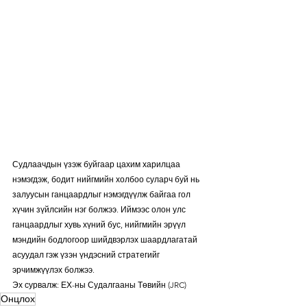
Судлаачдын үзэж буйгаар цахим харилцаа 
нэмэгдэж, бодит нийгмийн холбоо суларч буй нь 
залуусын ганцаардлыг нэмэгдүүлж байгаа гол 
хүчин зүйлсийн нэг болжээ. Иймээс олон улс 
ганцаардлыг хувь хүний бус, нийгмийн эрүүл 
мэндийн бодлогоор шийдвэрлэх шаардлагатай 
асуудал гэж үзэн үндэсний стратегийг 
эрчимжүүлэх болжээ.
Эх сурвалж: ЕХ-ны Судалгааны Төвийн (JRC)
Онцлох