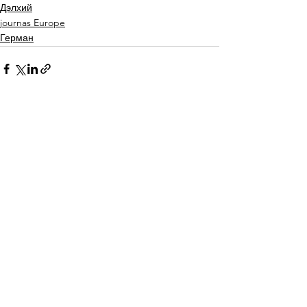
Дэлхий
journas Europe
Герман
See All
Recent Posts