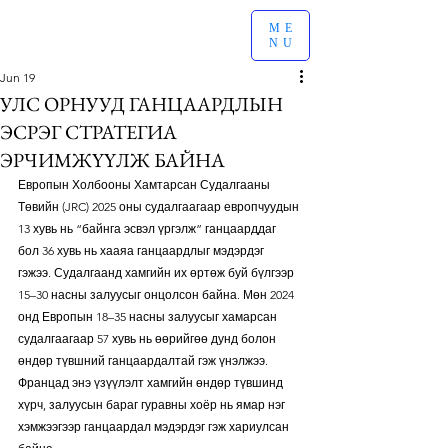
ME
NU
Jun 19
УЛС ОРНУУД ГАНЦААРДЛЫН
ЭСРЭГ СТРАТЕГИА
ЭРЧИМЖҮҮЛЖ БАЙНА
Европын Холбооны Хамтарсан Судалгааны 
Төвийн (JRC) 2025 оны судалгаагаар европчуудын 
13 хувь нь “байнга эсвэл үргэлж” ганцаарддаг 
бол 36 хувь нь хааяа ганцаардлыг мэдэрдэг 
гэжээ. Судалгаанд хамгийн их өртөж буй бүлгээр 
15–30 насны залуусыг онцолсон байна. Мөн 2024 
онд Европын 18–35 насны залуусыг хамарсан 
судалгаагаар 57 хувь нь өөрийгөө дунд болон 
өндөр түвшний ганцаардалтай гэж үнэлжээ. 
Францад энэ үзүүлэлт хамгийн өндөр түвшинд 
хүрч, залуусын бараг гуравны хоёр нь ямар нэг 
хэмжээгээр ганцаардал мэдэрдэг гэж хариулсан 