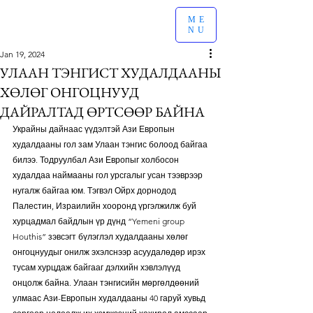
ME
NU
Jan 19, 2024
УЛААН ТЭНГИСТ ХУДАЛДААНЫ
ХӨЛӨГ ОНГОЦНУУД
ДАЙРАЛТАД ӨРТСӨӨР БАЙНА
Украйны дайнаас үүдэлтэй Ази Европын 
худалдааны гол зам Улаан тэнгис болоод байгаа 
билээ. Тодруулбал Ази Европыг холбосон 
худалдаа наймааны гол урсгалыг усан тээврээр 
нугалж байгаа юм. Тэгвэл Ойрх дорнодод 
Палестин, Израилийн хооронд үргэлжилж буй 
хурцадмал байдлын үр дүнд “Yemeni group 
Houthis” зэвсэгт бүлэглэл худалдааны хөлөг 
онгоцнуудыг онилж эхэлснээр асуудалөдөр ирэх 
тусам хурцдаж байгааг дэлхийн хэвлэлүүд 
онцолж байна. Улаан тэнгисийн мөргөлдөөний 
улмаас Ази-Европын худалдааны 40 гаруй хувьд 