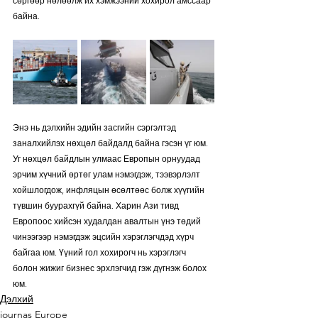
сөргөөр нөлөөлж их хэмжээний хохирол амссаар 
байна.
Энэ нь дэлхийн эдийн засгийн сэргэлтэд 
заналхийлэх нөхцөл байдалд байна гэсэн үг юм. 
Уг нөхцөл байдлын улмаас Европын орнуудад 
эрчим хүчний өртөг улам нэмэгдэж, тээвэрлэлт 
хойшлогдож, инфляцын өсөлтөөс болж хүүгийн 
түвшин буурахгүй байна. Харин Ази тивд 
Европоос хийсэн худалдан авалтын үнэ төдий 
чинээгээр нэмэгдэж эцсийн хэрэглэгчдэд хүрч 
байгаа юм. Үүний гол хохирогч нь хэрэглэгч 
болон жижиг бизнес эрхлэгчид гэж дүгнэж болох 
юм.
Дэлхий
journas Europe