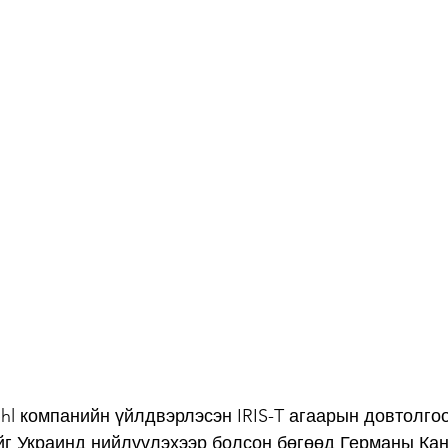
hl компанийн үйлдвэрлэсэн IRIS-T агаарын довтолго
йг Украинд нийлүүлэхээр болсон бөгөөд Германы Ка