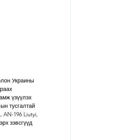
олон Украины 
раах 
амж үзүүлэх 
ын тусгалтай 
AN-196 Liutyi, 
эрх зэвсгүүд 