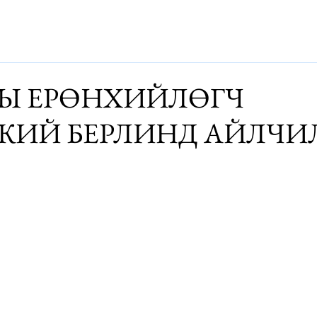
Дэлхий
Монгол
Энтертайнмэнт
Аялалын хөтөч
За
Ы ЕРӨНХИЙЛӨГЧ
СКИЙ БЕРЛИНД АЙЛЧ