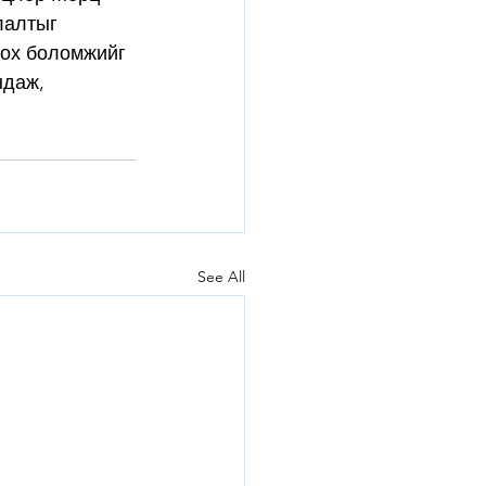
лалтыг 
лох боломжийг 
даж, 
See All