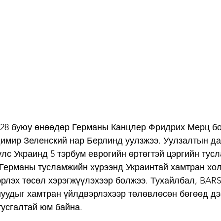
н 28 буюу өнөөдөр Германы Канцлер Фридрих Мерц б
имир Зеленский нар Берлинд уулзжээ. Уулзалтын да
лс Украинд 5 тэрбум еврогийн өртөгтэй цэргийн тусл
 Германы тусламжийн хүрээнд Украинтай хамтран хол
рлэх төсөл хэрэгжүүлэхээр болжээ. Тухайлбал, BARS, 
нуудыг хамтран үйлдвэрлэхээр төлөвлөсөн бөгөөд дэ
тусгалтай юм байна. 