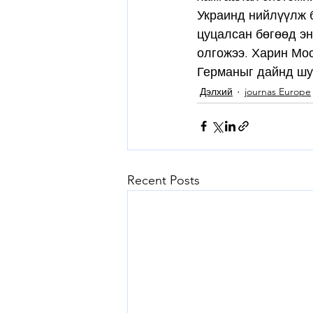
Украинд нийлүүлж б
цуцалсан бөгөөд э
олгожээ. Харин Мо
Германыг дайнд шуу
Дэлхий
journas Europe
Recent Posts