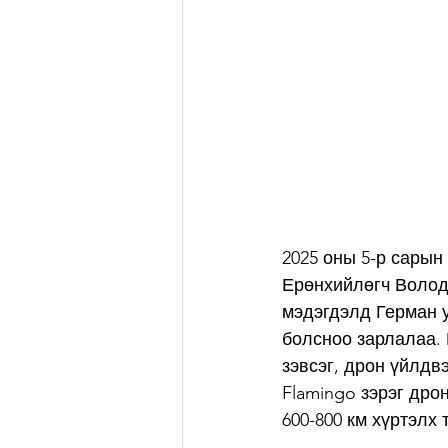
2025 оны 5-р сары
Ерөнхийлөгч Волод
мэдэгдэлд Герман у
болсноо зарлалаа.
зэвсэг, дрон үйлдвэ
Flamingo зэрэг дро
600-800 км хүртэлх 