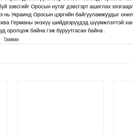
уй зэвсгийг Оросын нутаг дэвсгэрт ашиглах хязгаар
нэ нь Украинд Оросын цэргийн байгууламжуудыг они
сква Германы энэхүү шийдвэрүүдэд шүүмжлэлтэй хан
д оролцож байна гэж буруутгасан байна .
Герман