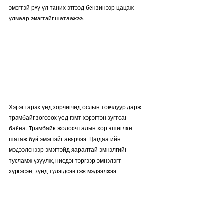
эмэгтэй рүү үл таних этгээд бензинээр цацаж 
улмаар эмэгтэйг шатаажээ. 
Хэрэг гарах үед зорчигчид ослын товчлуур дарж 
трамбайг зогсоох үед гэмт хэрэгтэн зугтсан 
байна. Трамбайн жолооч галын хор ашиглан 
шатаж буй эмэгтэйг аварчээ. Цагдаагийн 
мэдээлснээр эмэгтэйд яаралтай эмнэлгийн 
тусламж үзүүлж, нисдэг тэргээр эмнэлэгт 
хүргэсэн, хүнд түлэгдсэн гэж мэдээлжээ. 