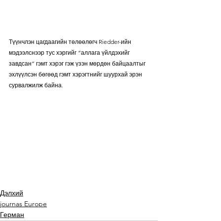
Түүнчлэн цагдаагийн төлөөлөгч Riedder-ийн 
мэдээлснээр тус хэргийг “аллага үйлдэхийг 
завдсан” гэмт хэрэг гэж үзэн мөрдөн байцаалтыг 
эхлүүлсэн бөгөөд гэмт хэрэгтнийг шуурхай эрэн 
сурвалжилж байна.
Дэлхий
journas Europe
Герман