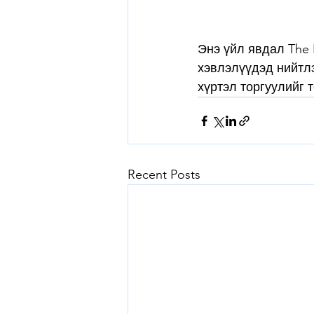
Энэ үйл явдал The P
хэвлэлүүдэд нийтлэ
хүртэл торгуулийг 
Recent Posts