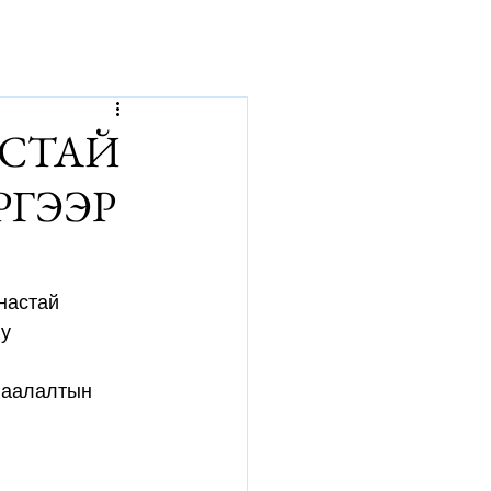
р
АСТАЙ
РГЭЭР
настай 
у 
гаалалтын 