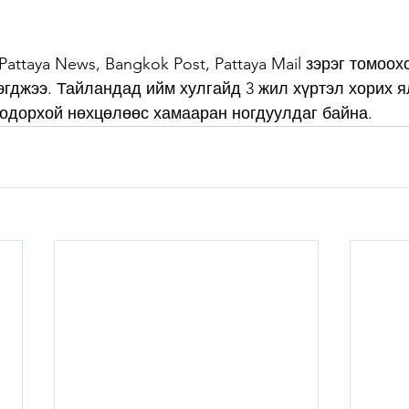
attaya News, Bangkok Post, Pattaya Mail зэрэг томоох
гджээ. Тайландад ийм хулгайд 3 жил хүртэл хорих ял,
тодорхой нөхцөлөөс хамааран ногдуулдаг байна.