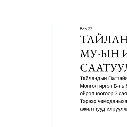
Feb 27
ТАЙЛАН
МУ-ЫН И
СААТУУ
Тайландын Паттайя 
Монгол иргэн Б-нь б
ойролцоогоор 3 сая 
Тэрээр чемоданыха
ажилтнууд илрүүлж,