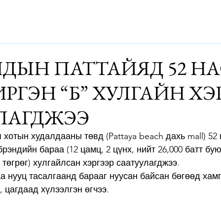
Дэлхий
Монгол
Энтертайнмэнт
Аялалын хөтөч
За
ДЫН ПАТТАЙЯД 52 Н
РГЭН “Б” ХУЛГАЙН ХЭ
ЛАГДЖЭЭ
хотын худалдааны төвд (Pattaya beach дахь mall) 52 
рэндийн бараа (12 цамц, 2 цүнх, нийт 26,000 батт бую
төгрөг) хулгайлсан хэргээр саатуулагджээ.  
а нууц тасалгаанд барааг нуусан байсан бөгөөд хам
 цагдаад хүлээлгэн өгчээ.