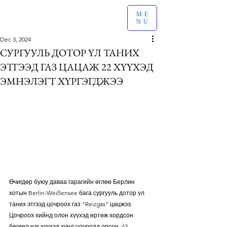
ME
NU
Dec 3, 2024
СУРГУУЛЬ ДОТОР ҮЛ ТАНИХ
ЭТГЭЭД ГАЗ ЦАЦАЖ 22 ХҮҮХЭД
ЭМНЭЛЭГТ ХҮРГЭГДЖЭЭ
Өчигдөр буюу даваа гарагийн өглөө Берлин 
хотын Berlin-Weißensee бага сургууль дотор үл 
таних этгээд цочроох газ "Reizgas" цацжээ. 
Цочроох хийнд олон хүүхэд өртөж хордсон 
бөгөөд нэг хүүхэд хүнд цочролд орсон, 43 