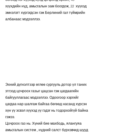
хүүхдийн нүд, амьсгалын зам боогдож, 22  хүүхэд 
эмнэлэгт хүргэгдсэн гэж Берлиний гал түймрийн 
албанаас мэдээллээ. 
Эхний дүгнэлтээр өглөө сургууль дотор үл таних 
этгээд цочроох газыг цацсан гэж цагдаагийн 
байгууллагаас мэдээллээ. Одоогоор хэргийг 
цагдаа нар шалгаж байгаа бөгөөд насанд хүрсэн 
хүн үү эсвэл хүүхэд үү гэдэг нь тодорхойгүй байна 
гэжээ. 
Цочроох газ нь: Хүний бие махбодь, ялангуяа 
амьсгалын систем , нүдний салст бүрхэвчид шууд 