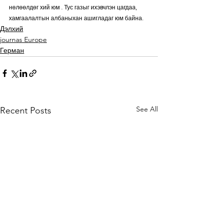
нөлөөлдөг хий юм . Тус газыг ихэвчлэн цагдаа, 
хамгаалалтын албаныхан ашигладаг юм байна.
Дэлхий
journas Europe
Герман
See All
Recent Posts