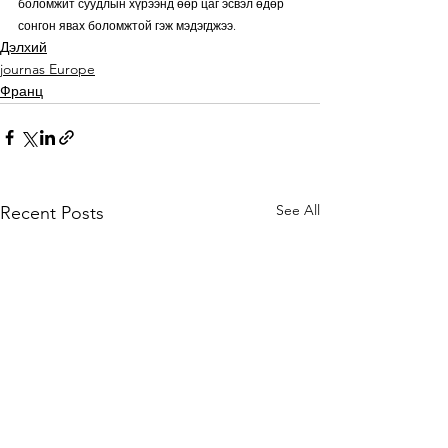
боломжит суудлын хүрээнд өөр цаг эсвэл өдөр 
сонгон явах боломжтой гэж мэдэгджээ.
Дэлхий
journas Europe
Франц
See All
Recent Posts