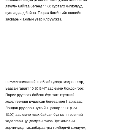
явуулж байгаа бөгөөд 11:00 хүртэлх чиглэлүүд 
цуцлагдаад байна. Тэсрэх бөмбөгийг шөнийн 
засварын ажлын үеэр илрүүлжээ. 
Eurostar компанийн вебсайт дээрх мэдээллээр, 
Баасан гарагт 10:30 GMT-аас өмнө Лондонгоос 
Парис руу явах байсан бүх галт тэрэгний 
хөдөлгөөнийг цуцалсан бөгөөд мөн Парисаас 
Лондон руу орон нутгийн цагаар 11:00 (GMT 
10:00)-аас өмнө явах байсан бүх галт тэрэгний 
хөдөлгөөн цуцлагдсан гэжээ. Тус компани 
зорчигчдод тасалбараа үнэ төлбөргүй солиулж, 