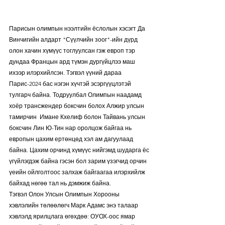
Парисын олимпын нээлтийн ёслолын хэсэгт Да 
Винчигийн алдарт "Сүүлчийн зоог"-ийн дүрд 
олон хачин хүмүүс тоглуулсан гэж европ тэр 
дундаа Францын ард түмэн дургүйцлээ маш 
ихээр илэрхийлсэн. Тэгвэл үүний дараа 
Парис-2024 бас нэгэн хүчтэй эсэргүүцлэтэй 
тулгарч байна. Тодруулбал Олимпын наадамд 
хоёр трансжендер боксчин болох Алжир улсын 
тамирчин  Имане Кхелиф болон Тайвань улсын 
боксчин Лин Ю-Тин нар оролцож байгаа нь 
европын цахим ертөнцөд хэл ам дагуулаад 
байна. Цахим орчинд хүмүүс нийгэмд шударга ёс 
үгүйлэгдэж байна гэсэн бол зарим үзэгчид орчин 
үеийн ойлголтоос залхаж байгаагаа илэрхийлж 
байхад нөгөө тал нь дэмжиж байна.
Тэгвэл Олон Улсын Олимпын Хорооны 
хэвлэлийн төлөөлөгч Марк Адамс энэ талаар 
хэвлэлд ярилцлага өгөхдөө: ОУОХ-оос ямар 