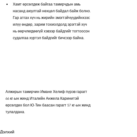
Хамт өрсөлдөж байгаа тамирчдын амь 
насанд аюултай нөхцөл байдал байж болно. 
Гар атгах хүч нь жирийн эмэгтэйчүүдийнхээс 
илүү өндөр, зарим тохиолдолд эрэгтэй хүч 
нь өөрчлөгдөөгүй хэвээр байдгийг тогтоосон 
судалгаа хүртэл байдгийг бичсээр байна.
Алжирын тамирчин Имане Хелиф пүрэв гарагт 
66 кг-ын жинд Италийн Анжела Каринитэй 
өрсөлдөх бол Ю-Тин баасан гарагт 57 кг-ын жинд 
тулалдана.
Дэлхий