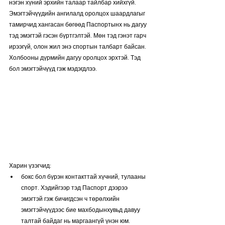
нэгэн хүний эрхийн талаар тайлбар хийхгүй. 
Эмэгтэйчүүдийн ангилалд оролцох шаардлагыг 
тамирчид хангасан бөгөөд Паспортынх нь дагуу 
тэд эмэгтэй гэсэн бүртгэлтэй. Мөн тэд гэнэт гарч 
ирээгүй, олон жил энэ спортын талбарт байсан. 
Холбооны дүрмийн дагуу оролцох эрхтэй. Тэд 
бол эмэгтэйчүүд гэж мэдэгдлээ.
Харин үзэгчид:
бокс бол бүрэн контакттай хүчний, тулааны 
спорт. Хэдийгээр тэд Паспорт дээрээ 
эмэгтэй гэж бичигдсэн ч төрөлхийн 
эмэгтэйчүүдээс бие махбодынхувьд давуу 
талтай байдаг нь маргаангүй үнэн юм.