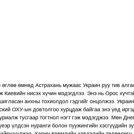
 өглөө өмнөд Астрахань мужаас Украин руу тив алга
ж Киевийн нисэх хүчин мэдэгдлээ. Энэ нь Орос хүчтэ
шигласан анхны тохиолдол гэдгийг онцолжээ. Украи
кий ОХУ-ын довтолгоо хурцдаж байгаа энэ үед иргэ
уриалж тусгаар тогтнол нэгт гэж мэдэгджээ. Мөн Дне
еэр үлдсэн нуранги болон пуужингийн хэсгүүдийн зу
байршуулжээ. Харин Кремлийн хэвлэлийн төлөөлөгч 