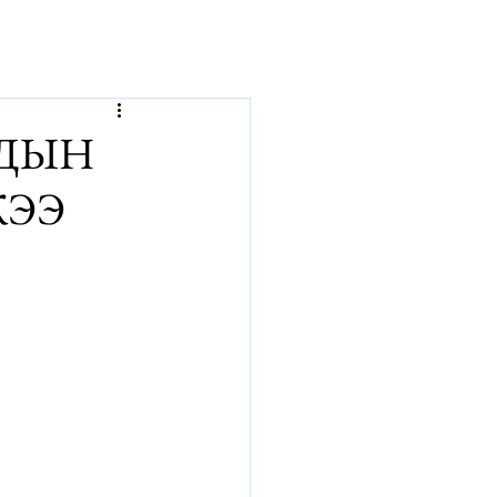
р
НДЫН
ЖЭЭ