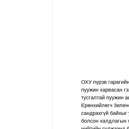
ОХУ пүрэв гарагийн
пуужин харвасан гэ
тусгалтай пуужин а
Ерөнхийлөгч Зеленс
сандрахгүй байхыг 
болсон халдлагын ү
нийтийн сүлжээнд 