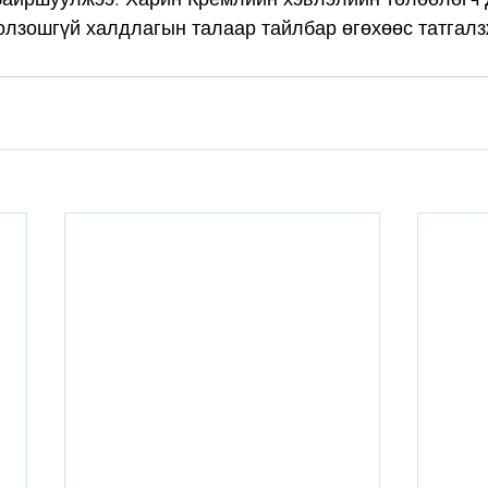
олзошгүй халдлагын талаар тайлбар өгөхөөс татгалз