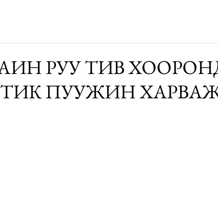
Дэлхий
Монгол
Энтертайнмэнт
Аялалын хөтөч
За
РАИН РУУ ТИВ ХООРО
ТИК ПУУЖИН ХАРВА