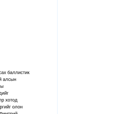
сах баллистик 
й алсын 
ны 
дийг 
пр хотод 
ргийг олон 
Дмитрий 