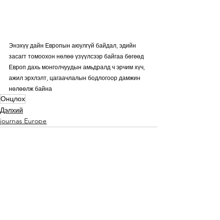
Энэхүү дайн Европын аюулгүй байдал, эдийн 
засагт томоохон нөлөө үзүүлсээр байгаа бөгөөд 
Европ дахь монголчуудын амьдралд ч эрчим хүч, 
ажил эрхлэлт, цагаачлалын бодлогоор дамжин 
нөлөөлж байна
Онцлох
Дэлхий
journas Europe
See All
Recent Posts