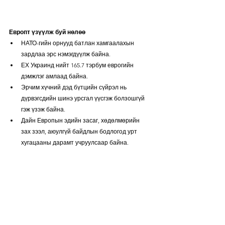
Европт үзүүлж буй нөлөө
НАТО-гийн орнууд батлан хамгаалахын 
зардлаа эрс нэмэгдүүлж байна.
ЕХ Украинд нийт 165.7 тэрбум еврогийн 
дэмжлэг амлаад байна.
Эрчим хүчний дэд бүтцийн сүйрэл нь 
дүрвэгсдийн шинэ урсгал үүсгэж болзошгүй 
гэж үзэж байна.
Дайн Европын эдийн засаг, хөдөлмөрийн 
зах зээл, аюулгүй байдлын бодлогод урт 
хугацааны дарамт учруулсаар байна.