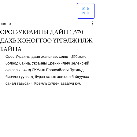
ME
NU
Jun 10
ОРОС-УКРАИНЫ ДАЙН 1,570
ДАХЬ ХОНОГТОО ҮРГЭЛЖИЛЖ
БАЙНА
Орос-Украины дайн эхэлснээс хойш 1,570 хоног 
болоод байна. Украины Ерөнхийлөгч Зеленский 
6-р сарын 4-нд ОХУ-ын Ерөнхийлөгч Путин-д 
биечлэн уулзаж, бүрэн галын зогсоол байгуулах 
санал тавьсан ч Кремль хүлээн аваагүй юм. 