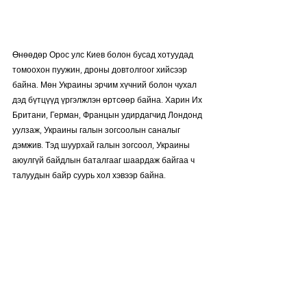
Өнөөдөр Орос улс Киев болон бусад хотуудад 
томоохон пуужин, дроны довтолгоог хийсээр 
байна. Мөн Украины эрчим хүчний болон чухал 
дэд бүтцүүд үргэлжлэн өртсөөр байна. Харин Их 
Британи, Герман, Францын удирдагчид Лондонд 
уулзаж, Украины галын зогсоолын саналыг 
дэмжив. Тэд шуурхай галын зогсоол, Украины 
аюулгүй байдлын баталгааг шаардаж байгаа ч 
талуудын байр суурь хол хэвээр байна.