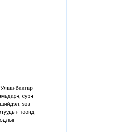
 Улаанбаатар 
амьдарч, сурч 
 шийдэл, зөв 
отуудын тоонд 
бодлыг 