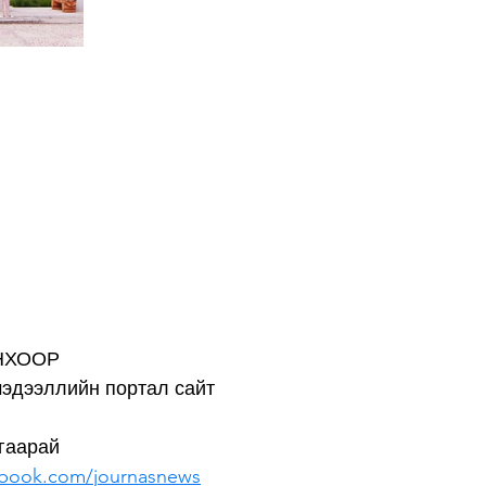
НХООР
мэдээллийн портал сайт
гаарай
ebook.com/journasnews