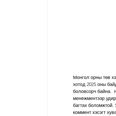
Монгол орны төв хэ
хотод 2025 оны бай
боловсорч байна.  
менежментээр удирд
багтах боломжтой. 
коммент хэсэгт хув