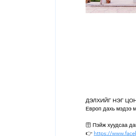
ДЭЛХИЙГ НЭГ ЦО
Европ дахь мэдээ 
🛜 Пэйж хуудсаа да
👉 
https://www.fac