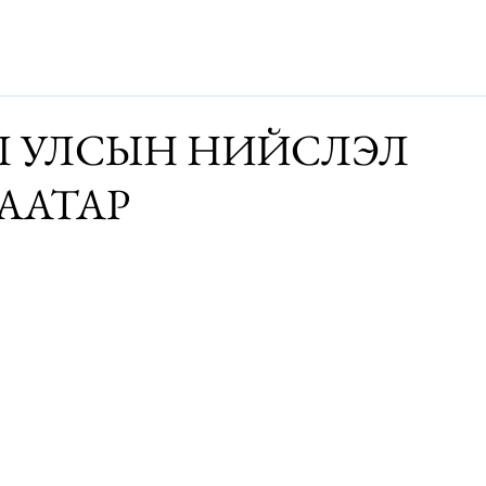
Дэлхий
Монгол
Энтертайнмэнт
Аялалын хөтөч
За
 УЛСЫН НИЙСЛЭЛ
ААТАР