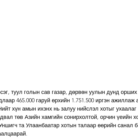
сэг, туул голын сав газар, дөрвөн уулын дунд орших
длаар 465.000 гаруй өрхийн 1.751.500 иргэн ажиллаж 
Нийт хүн амын ихэнх нь залуу нийслэл хотыг ухаалаг
вал төв Азийн хамгийн сонирхолтой, орчин үеийн х
Уншигч та Улаанбаатар хотын талаар өөрийн санал 
аалцаарай. 