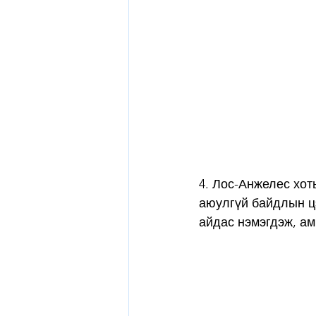
4. Лос-Анжелес хот
аюулгүй байдлын ц
айдас нэмэгдэж, ам