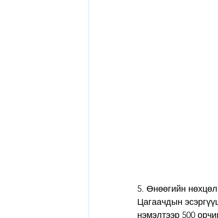
5. Өнөөгийн нөхцөл
Цагаачдын эсэргүүц
нэмэлтээр 500 орчи