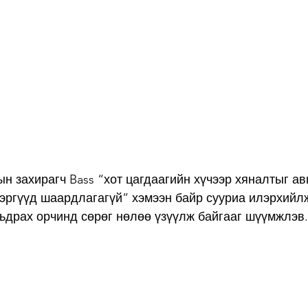
ын захирагч Bass “хот цагдаагийн хүчээр хяналтыг ав
эргүүд шаардлагагүй” хэмээн байр сууриа илэрхийлж
ьдрах орчинд сөрөг нөлөө үзүүлж байгааг шүүмжлэв.