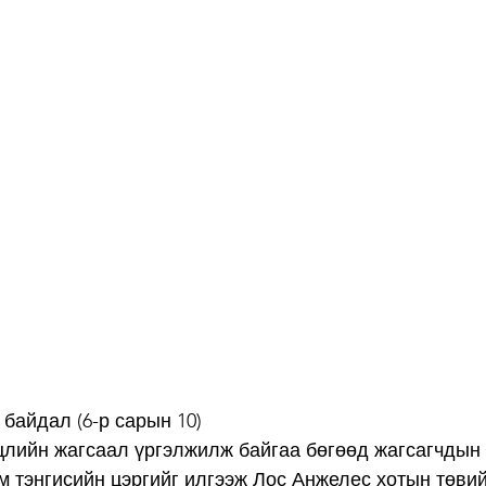
 байдал (6-р сарын 10)
лийн жагсаал үргэлжилж байгаа бөгөөд жагсагчдын 
м тэнгисийн цэргийг илгээж Лос Анжелес хотын төвий