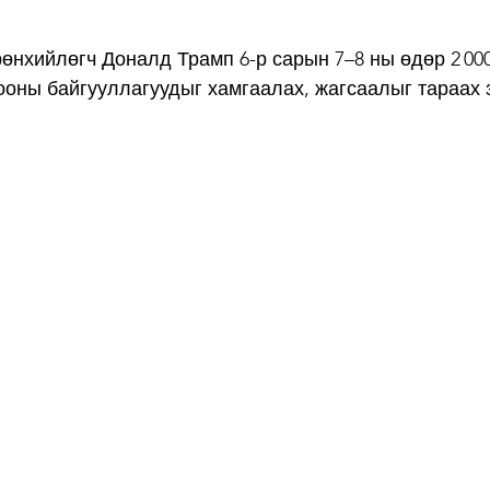
рөнхийлөгч Доналд Трамп 6-р сарын 7–8 ны өдөр 2 00
ооны байгууллагуудыг хамгаалах, жагсаалыг тараах 