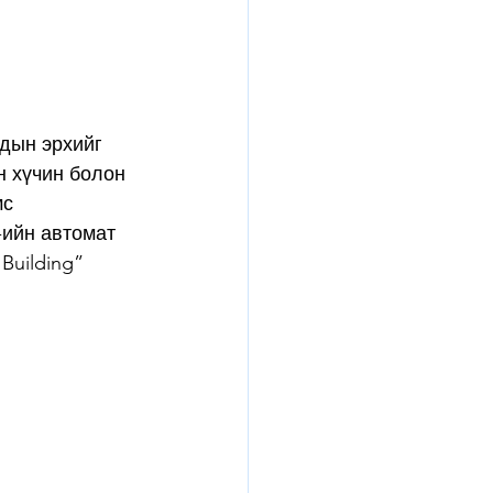
чдын эрхийг 
 хүчин болон 
с 
-ийн автомат 
Building” 