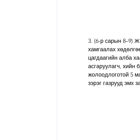
3. (6-р сарын 8–9) 
хамгаалах хөдөлгөө
цагдаагийн алба ха
асгаруулагч, хийн 
жолоодлоготой 5 маш
зэрэг газрууд эмх 