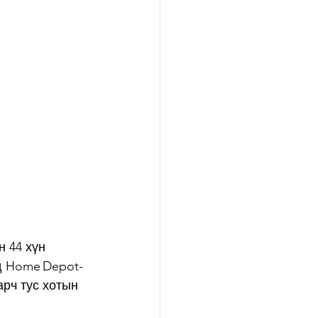
 44 хүн 
д Home Depot-
арч тус хотын 