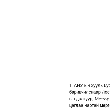
1. АНУ-ын хууль бу
баривчилснаар Лос
ын дэлгүүр, Metrop
цагдаа нартай мөрг