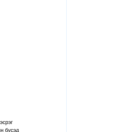
эсрэг 
н бүсэд 