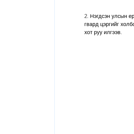
2. Нэгдсэн улсын е
гвард цэргийг холб
хот руу илгээв. 