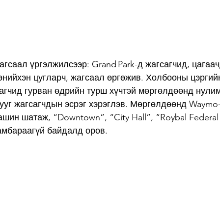
Жагсаал үргэлжилсээр: Grand Park-д жагсагчид, цагаа
нийхэн цугларч, жагсаал өргөжив. Холбооны цэргийн
агчид гурван өдрийн турш хүчтэй мөргөлдөөнд нулим
бууг жагсагчдын эсрэг хэрэглэв. Мөргөлдөөнд Waymo
ин шатаж, “Downtown”, “City Hall”, “Roybal Federal 
замбараагүй байдалд оров.