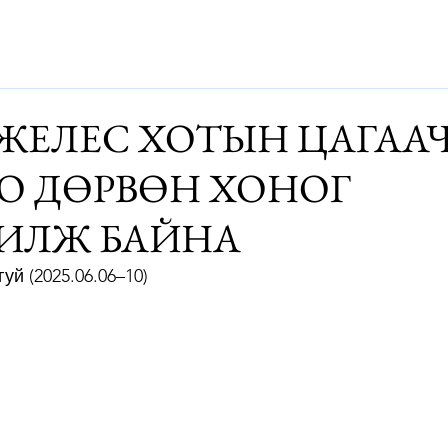
Дэлхий
Монгол
Энтертайнмэнт
Аялалын хөтөч
За
ЖЕЛЕС ХОТЫН ЦАГАА
О ДӨРВӨН ХОНОГ
ИЛЖ БАЙНА
й (2025.06.06–10)