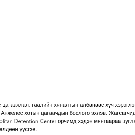
с цагаачлал, гаалийн хяналтын албанаас хүч хэрэглэн
 Анжелес хотын цагаачдын бослого эхлэв. Жагсагчи
olitan Detention Center орчимд хэдэн мянгаараа цугл
өлдөөн үүсгэв. 