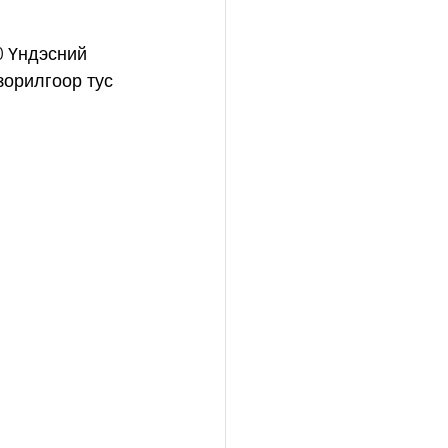
0 Үндэсний 
зорилгоор тус 