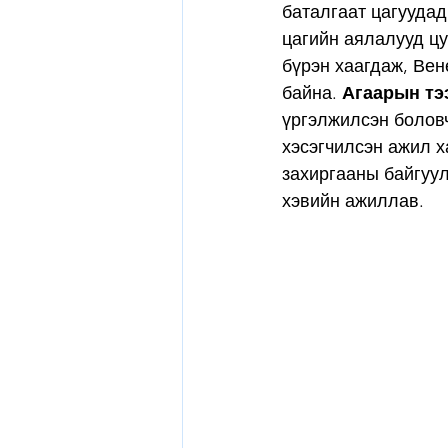
баталгаат цагуудад 
цагийн аялалууд цу
бүрэн хаагдаж, Вен
байна. 
Агаарын тэ
үргэлжилсэн боловч
хэсэгчилсэн ажил х
захиргааны байгуул
хэвийн ажиллав.