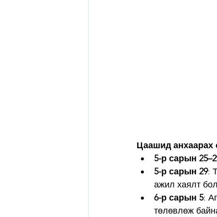
Цаашид анхаарах 
5-р сарын 25–2
5-р сарын 29
: 
ажил хаялт бол
6-р сарын 5
: А
төлөвлөж байн