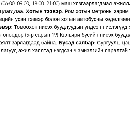
(06:00–09:00, 18:00–21:00) маш хязгаарлагдмал ажилл
цлагдлаа. 
Хотын тээвэр
: Ром хотын метроны зарим
ецийн усан тээвэр болон хотын автобусны хөдөлгөөн
эвэр
: Томоохон нисэх буудлуудын үндсэн нислэгүүд 
 өнөөдөр (5-р сарын 19) Кальяри бүсийн нисэх бууда
аялт зарлагдаад байна. 
Бусад салбар
: Сургууль, цэ
лагууд ажил хаялтад нэгдсэн ч эмнэлгийн яаралтай 