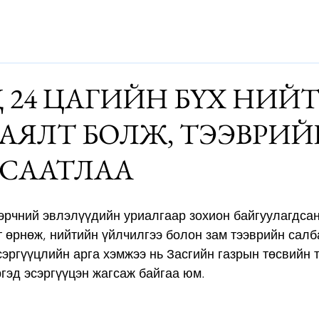
Дэлхий
Монгол
Энтертайнмэнт
Аялалын хөтөч
За
 24 ЦАГИЙН БҮХ НИЙ
АЯЛТ БОЛЖ, ТЭЭВРИЙ
 СААТЛАА
рчний эвлэлүүдийн уриалгаар зохион байгуулагдсан 
 өрнөж, нийтийн үйлчилгээ болон зам тээврийн салб
эсэргүүцлийн арга хэмжээ нь Засгийн газрын төсвийн 
гэд эсэргүүцэн жагсаж байгаа юм. 