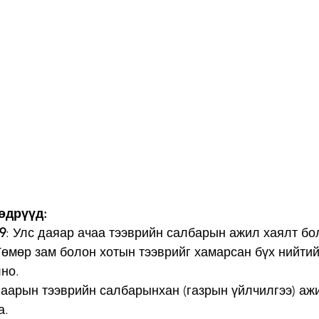
өдрүүд:
9
: Улс даяар ачаа тээврийн салбарын ажил хаялт бо
Төмөр зам болон хотын тээврийг хамарсан бүх нийтий
но.
гаарын тээврийн салбарынхан (газрын үйлчилгээ) аж
а.