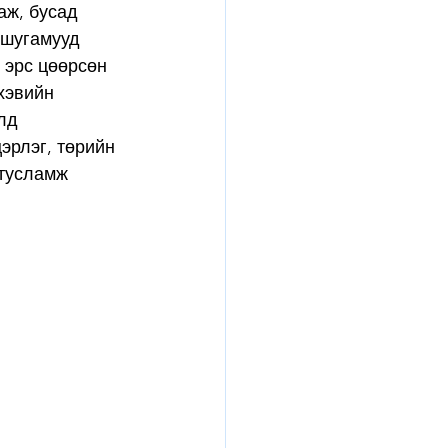
аж, бусад 
 шугамууд 
 эрс цөөрсөн 
хэвийн 
лд 
цэрлэг, төрийн 
тусламж 