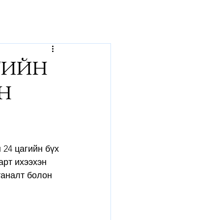
р
ТИЙН
Н
24 цагийн бүх 
арт ихээхэн 
таналт болон 