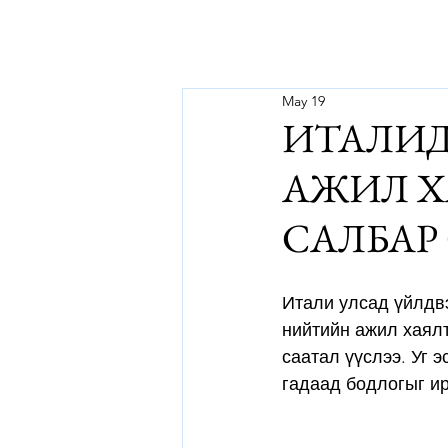
May 19
ИТАЛИД
АЖИЛ Х
САЛБАР
Итали улсад үйлдвэ
нийтийн ажил хаялт
саатал үүслээ. Уг 
гадаад бодлогыг ир