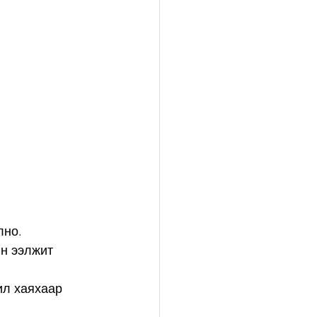
лно.
н ээлжит 
ил хаяхаар 