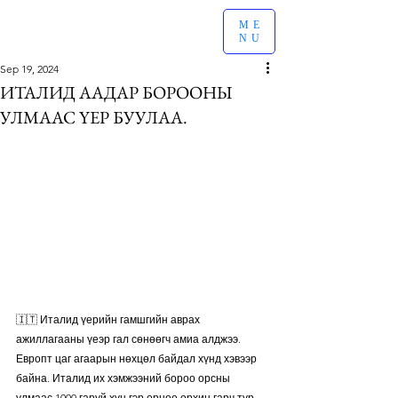
ME
NU
Sep 19, 2024
ИТАЛИД ААДАР БОРООНЫ
УЛМААС ҮЕР БУУЛАА.
🇮🇹 Италид үерийн гамшгийн аврах 
ажиллагааны үеэр гал сөнөөгч амиа алджээ.
Европт цаг агаарын нөхцөл байдал хүнд хэвээр 
байна. Италид их хэмжээний бороо орсны 
улмаас 1000 гаруй хүн гэр орноо орхин гарч түр 