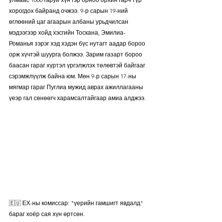
хорогдох байранд очжээ. 9-р сарын 19-ний 
өглөөний цаг агаарын албаны урьдчилсан 
мэдээгээр хойд хэсгийн Тоскана, Эмилиа-
Романья зэрэг хэд хэдэн бүс нутагт аадар бороо 
орж хүчтэй шуурга болжээ. Зарим газарт бороо 
баасан гараг хүртэл үргэлжлэх төлөвтэй байгааг 
сэрэмжлүүлж байна юм. Мөн 9-р сарын 17-ны 
мягмар гараг Пуглиа мужид аврах ажиллагааны 
үеэр гал сөнөөгч харамсалтайгаар амиа алджээ.
🇪🇺 ЕХ-ны комиссар: "үерийн гамшигт явдалд" 
бараг хоёр сая хүн өртсөн.