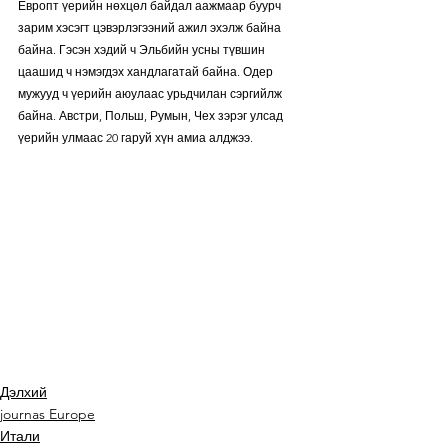
Европт үерийн нөхцөл байдал аажмаар буурч 
зарим хэсэгт цэвэрлэгээний ажил эхэлж байна 
байна. Гэсэн хэдий ч Эльбийн усны түвшин 
цаашид ч нэмэгдэх хандлагатай байна. Одер 
мужууд ч үерийн аюулаас урьдчилан сэргийлж 
байна. Австри, Польш, Румын, Чех зэрэг улсад 
үерийн улмаас 20 гаруй хүн амиа алджээ.
Дэлхий
journas Europe
Итали