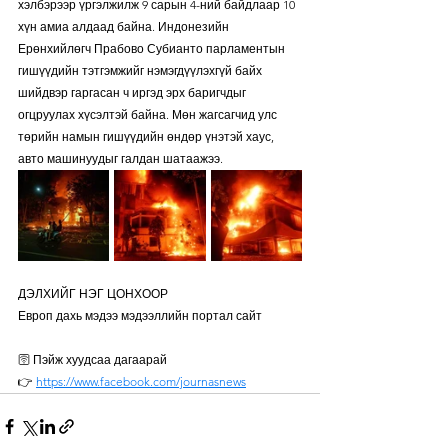
хэлбэрээр үргэлжилж 9 сарын 4-ний байдлаар 10 
хүн амиа алдаад байна. Индонезийн 
Ерөнхийлөгч Прабово Субианто парламентын 
гишүүдийн тэтгэмжийг нэмэгдүүлэхгүй байх 
шийдвэр гаргасан ч иргэд эрх баригчдыг 
огцруулах хүсэлтэй байна. Мөн жагсагчид улс 
төрийн намын гишүүдийн өндөр үнэтэй хаус, 
авто машинуудыг галдан шатаажээ.
ДЭЛХИЙГ НЭГ ЦОНХООР
Европ дахь мэдээ мэдээллийн портал сайт
🛜 Пэйж хуудсаа дагаарай
👉 
https://www.facebook.com/journasnews