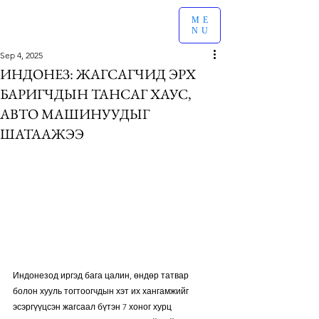
ME
NU
Sep 4, 2025
ИНДОНЕЗ: ЖАГСАГЧИД ЭРХ
БАРИГЧДЫН ТАНСАГ ХАУС,
АВТО МАШИНУУДЫГ
ШАТААЖЭЭ
Индонезод иргэд бага цалин, өндөр татвар 
болон хууль тогтоогчдын хэт их хангамжийг 
эсэргүүцсэн жагсаал бүтэн 7 хоног хурц 