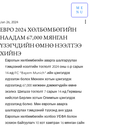
ME
NU
Jan 26, 2024
ЕВРО 2024 ХӨЛБӨМБӨГИЙН
НААДАМ 67,000 МЯНГАН
ҮЗЭГЧДИЙН ӨМНӨ НЭЭЛТЭЭ
ХИЙНЭ
Европын хөлбөмбөгийн аварга шалгаруулах 
тэмцээний нээлтийн тоглолт 2024 оны 6-р сарын 
14-нд FC “Bayern Munich”-ийн цэнгэлдэх 
хүрээлэн болох Мюнхен хотын цэнгэлдэх 
хүрээлэнд 67,000 хөгжөөн дэмжигчдийн өмнө 
эхэлнэ. Шигшээ тоглолт 7 сарын 14-нд Германы 
нийслэл Берлин хотын Олимпын цэнгэлдэх 
хүрээлэнд болно. Мөн европын аварга 
шалгаруулах тэмцээний түүхэнд анх удаа 
Европын хөлбөмбөгийн холбоо УЕФА болон 
зохион байгуулагч 10 хот хамтран 16 мянган сайн 