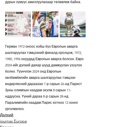
дурын хүмүүс ажиллуулахаар төлөвлөж байна.
Герман 1972 оноос хойш бүх Европын аварга 
шалгаруулах тэмцээний финалд оролцож, 1972, 
1980, 1996 онуудад Европын аварга болсон. Евро 
2024-ийг дэлхий даяар шууд дамжуулан үзүүлэх 
болно. Түүнчлэн 2024 онд Европын 
хөлбөмбөгийн аварга шалгаруулах тэмцээн 
өндөрлөсний дараахан 7-р сарын 26-нд Парист 
Зуны олимпын наадам эхэлж 8 сарын 11-
нддуусна. Үүний дараа 8-р сарын 28-нд 
Паралимпийн наадам Парис хотноо 12 хоног 
үргэлжилнэ.
Дэлхий
journas Europe