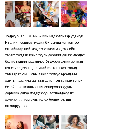
Тодруулбал BBC News ийн мэдээлснээр удахгүй 
Италийн сошиал медиа бүтээгчид контентоо 
онлайнаар нийтлэхдээ хэвлэл мэдээллийн 
хэрэгслүүдтэй ижил хууль дүрмийг дагаж мөрдөх 
болно гэдгийг мэдэгдлээ. Уг дүрэм эхний ээлжид 
нэг саяас дээш дагагчтай контент бүтээгчид 
хамаарах юм. Олны танил хүмүүс брэндийн 
хамтын ажиллагаа нийтэд ил тод татвар төлөх 
ёстой арилжааны ашиг сонирхлоо хууль 
дүрмийн дагуу мэдэгдээгүй тохиолдолд их 
хэмжээний торгууль төлөх болно гэдгийг 
анхаарууллаа.