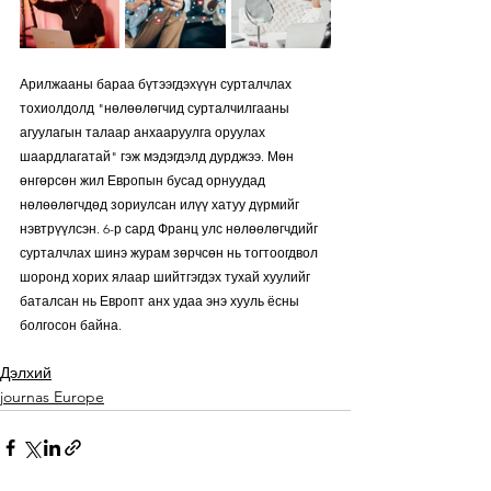
Арилжааны бараа бүтээгдэхүүн сурталчлах 
тохиолдолд "нөлөөлөгчид сурталчилгааны 
агуулагын талаар анхааруулга оруулах 
шаардлагатай" гэж мэдэгдэлд дурджээ. Мөн 
өнгөрсөн жил Европын бусад орнуудад 
нөлөөлөгчдөд зориулсан илүү хатуу дүрмийг 
нэвтрүүлсэн. 6-р сард Франц улс нөлөөлөгчдийг 
сурталчлах шинэ журам зөрчсөн нь тогтоогдвол 
шоронд хорих ялаар шийтгэгдэх тухай хуулийг 
баталсан нь Европт анх удаа энэ хууль ёсны 
болгосон байна.
Дэлхий
journas Europe