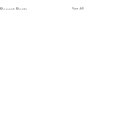
See All
Recent Posts
Comments