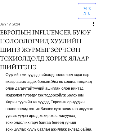
ME
NU
Jan 19, 2024
ЕВРОПЫН INFLUENCER БУЮУ
НӨЛӨӨЛӨГЧИД ХУУЛИЙН
ШИНЭ ЖУРМЫГ ЗӨРЧСӨН
ТОХИОЛДОЛД ХОРИХ ЯЛААР
ШИЙТГЭНЭ
Сүүлийн жилүүдэд нийгэмд нөлөөлөгч гэдэг нэр 
ихээр ашиглагдах болсон.Энэ нь сошиал медиад 
олон дагагчтайтүүний ашиглан олон нийтэд 
мэдээлэл түгээдэг гэж тодорхойлж болох юм. 
Харин сүүлийн жилүүдэд Европын орнуудын 
нөлөөлөгчид хэт их бизнес сурталчилгаа явуулах 
үүнээс үүдэн иргэд хохирох залилуулах, 
тохиолдол их гарч байгаа бөгөөд үүнийг 
зохицуулах хууль батлан ажиллаж эхлээд байна.