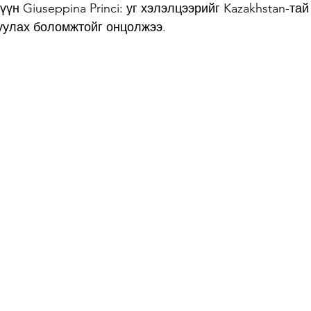
үн Giuseppina Princi: уг хэлэлцээрийг Kazakhstan-та
уулах боломжтойг онцолжээ.