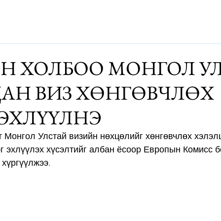
Дэлхий
Монгол
Энтертайнмэнт
Аялалын хөтөч
За
Н ХОЛБОО МОНГОЛ У
АН ВИЗ ХӨНГӨВЧЛӨХ
ЭХЛҮҮЛНЭ
 Монгол Улстай визийн нөхцөлийг хөнгөвчлөх хэлэл
эг эхлүүлэх хүсэлтийг албан ёсоор Европын Комисс 
хүргүүлжээ.