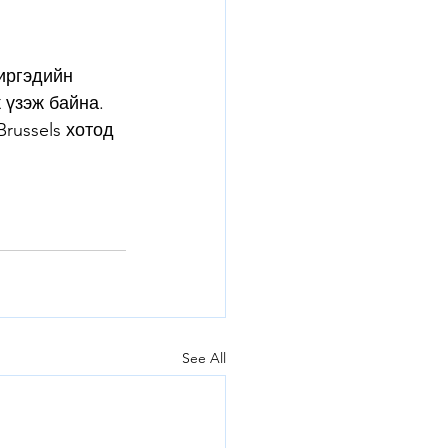
иргэдийн 
 үзэж байна. 
ussels хотод 
See All