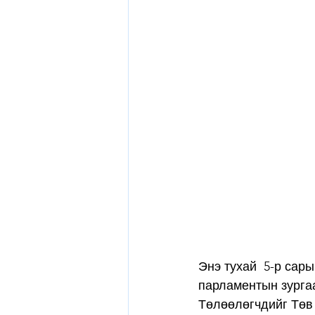
Энэ тухай  5-р сар
парламентын зургаа
Төлөөлөгчдийг Төв