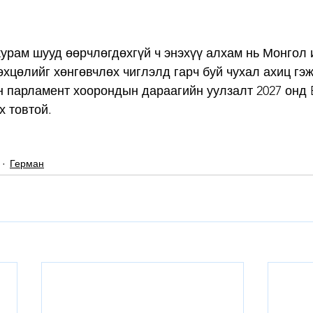
урам шууд өөрчлөгдөхгүй ч энэхүү алхам нь Монгол 
өхцөлийг хөнгөвчлөх чиглэлд гарч буй чухал ахиц гэж
парламент хоорондын дараагийн уулзалт 2027 онд Br
х товтой.
Герман