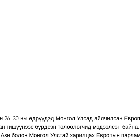
ын 26–30-ны өдрүүдэд Монгол Улсад айлчилсан Евро
н гишүүнээс бүрдсэн төлөөлөгчид мэдээлсэн байна.
 Ази болон Монгол Улстай харилцах Европын парла