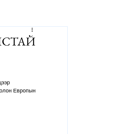
р
ЛСТАЙ
цээр 
болон Европын 