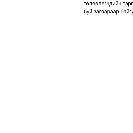
төлөөлөгчдийн тэргү
буй загвараар байг