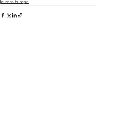
journas Europe
See All
Recent Posts