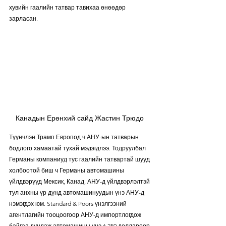
хувийн гаалийн татвар тавихаа өнөөдөр 
зарласан.
Канадын Ерөнхий сайд Жастин Трюдо 
Түүнчлэн Трамп Европод ч АНУ-ын татварын 
бодлого хамаатай тухай мэдэгдлээ. Тодруулбал 
Германы компаниуд тус гаалийн татвартай шууд 
холбоотой биш ч Германы автомашины 
үйлдвэрүүд Мексик, Канад, АНУ-д үйлдвэрлэлтэй 
тул анхны үр дүнд автомашинуудын үнэ АНУ-д 
нэмэгдэх юм. Standard & Poors үнэлгээний 
агентлагийн тооцоогоор АНУ-д импортлогдож 
байгаа дундаж автомашины үнэ 6,250 доллароор 