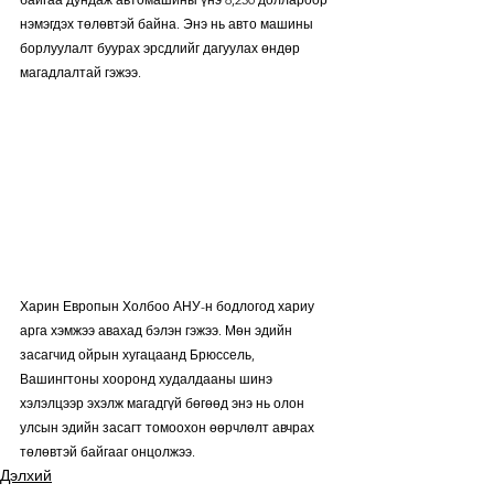
нэмэгдэх төлөвтэй байна. Энэ нь авто машины 
борлуулалт буурах эрсдлийг дагуулах өндөр 
магадлалтай гэжээ.
Харин Европын Холбоо АНУ-н бодлогод хариу 
арга хэмжээ авахад бэлэн гэжээ. Мөн эдийн 
засагчид ойрын хугацаанд Брюссель, 
Вашингтоны хооронд худалдааны шинэ 
хэлэлцээр эхэлж магадгүй бөгөөд энэ нь олон 
улсын эдийн засагт томоохон өөрчлөлт авчрах 
төлөвтэй байгааг онцолжээ.
Дэлхий