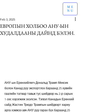
ME
NU
Feb 3, 2025
ЕВРОПЫН ХОЛБОО АНУ-ЫН
ХУДАЛДААНЫ ДАЙНД БЭЛЭН.
АНУ-ын Ерөнхийлөгч Дональд Трамп Мексик 
болон Канад руу экспортлох бараанд 25 хувийн 
гаалийн татвар тавьж тус шийдвэр нь 2-р сарын 
1-ээс хэрэгжиж эхэлсэн. Тэгвэл Канадын Ерөнхий 
сайд Жастин Трюдо Трампын шийдвэрт хариу 
арга хэмжээ авч АНУ руу гарах бүх бараанд 25 