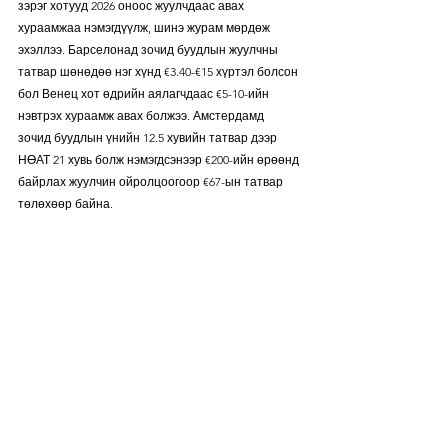
зэрэг хотууд 2026 оноос жуулчдаас авах 
хураамжаа нэмэгдүүлж, шинэ журам мөрдөж 
эхэллээ. Барселонад зочид буудлын жуулчны 
татвар шөнөдөө нэг хүнд €3.40-€15 хүртэл болсон 
бол Венец хот өдрийн аялагчдаас €5-10-ийн 
нэвтрэх хураамж авах болжээ. Амстердамд 
зочид буудлын үнийн 12.5 хувийн татвар дээр 
НӨАТ 21 хувь болж нэмэгдсэнээр €200-ийн өрөөнд 
байрлах жуулчин ойролцоогоор €67-ын татвар 
төлөхөөр байна.