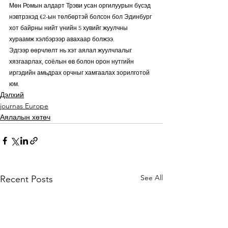
Мөн Ромын алдарт Трэви усан оргилуурын бүсэд 
нэвтрэхэд €2-ын төлбөртэй болсон бол Эдинбург 
хот байрны нийт үнийн 5 хувийг жуулчны 
хураамж хэлбэрээр авахаар болжээ.
Эдгээр өөрчлөлт нь хэт аялал жуулчлалыг 
хязгаарлах, соёлын өв болон орон нутгийн 
иргэдийн амьдрах орчныг хамгаалах зорилготой 
юм.
Дэлхий
journas Europe
Аялалын хөтөч
See All
Recent Posts