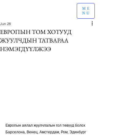
ME
NU
Jun 28
ЕВРОПЫН ТОМ ХОТУУД
ЖУУЛЧДЫН ТАТВАРАА
НЭМЭГДҮҮЛЖЭЭ
Европын аялал жуулчлалын гол төвүүд болох 
Барселона, Венец, Амстердам, Ром, Эдинбург 