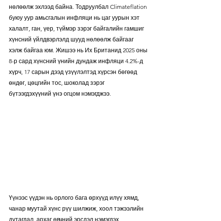
нөлөөлж эхлээд байна. Тодруулбал Climateflation 
буюу уур амьсгалын инфляци нь цаг уурын хэт 
халалт, ган, үер, түймэр зэрэг байгалийн гамшиг 
хүнсний үйлдвэрлэлд шууд нөлөөлж байгааг 
хэлж байгаа юм. Жишээ нь Их Британид 2025 оны 
8-р сард хүнсний үнийн дундаж инфляци 4.2%-д 
хүрч, 17 сарын дээд үзүүлэлтэд хүрсэн бөгөөд 
өндөг, цөцгийн тос, шоколад зэрэг 
бүтээгдэхүүний үнэ огцом нэмэгджээ. 
Үүнээс үүдэн нь орлого бага өрхүүд илүү хямд, 
чанар муутай хүнс рүү шилжиж, хоол тэжээлийн 
дутагдал, архаг өвчний эрсдэл нэмэгдэх 