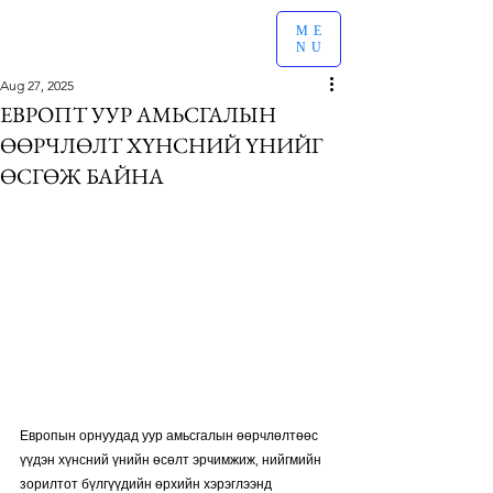
ME
NU
Aug 27, 2025
ЕВРОПТ УУР АМЬСГАЛЫН
ӨӨРЧЛӨЛТ ХҮНСНИЙ ҮНИЙГ
ӨСГӨЖ БАЙНА
Европын орнуудад уур амьсгалын өөрчлөлтөөс 
үүдэн хүнсний үнийн өсөлт эрчимжиж, нийгмийн 
зорилтот бүлгүүдийн өрхийн хэрэглээнд 