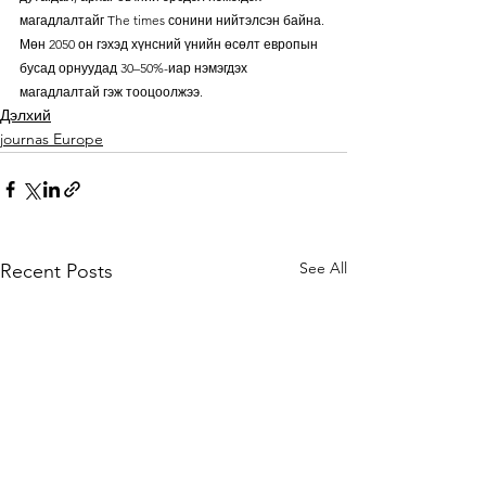
магадлалтайг The times сонини нийтэлсэн байна.
Мөн 2050 он гэхэд хүнсний үнийн өсөлт европын 
бусад орнуудад 30–50%-иар нэмэгдэх 
магадлалтай гэж тооцоолжээ.
Дэлхий
journas Europe
See All
Recent Posts