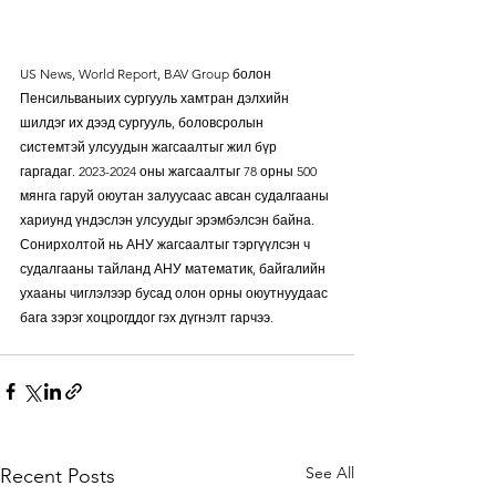
US News, World Report, BAV Group болон 
Пенсильваныих сургууль хамтран дэлхийн 
шилдэг их дээд сургууль, боловсролын 
системтэй улсуудын жагсаалтыг жил бүр 
гаргадаг. 2023-2024 оны жагсаалтыг 78 орны 500 
мянга гаруй оюутан залуусаас авсан судалгааны 
хариунд үндэслэн улсуудыг эрэмбэлсэн байна. 
Сонирхолтой нь АНУ жагсаалтыг тэргүүлсэн ч 
судалгааны тайланд АНУ математик, байгалийн 
ухааны чиглэлээр бусад олон орны оюутнуудаас 
бага зэрэг хоцрогддог гэх дүгнэлт гарчээ.
See All
Recent Posts