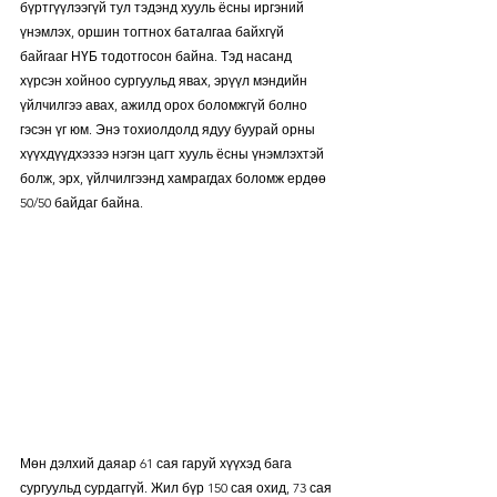
бүртгүүлээгүй тул тэдэнд хууль ёсны иргэний 
үнэмлэх, оршин тогтнох баталгаа байхгүй 
байгааг НҮБ тодотгосон байна. Тэд насанд 
хүрсэн хойноо сургуульд явах, эрүүл мэндийн 
үйлчилгээ авах, ажилд орох боломжгүй болно 
гэсэн үг юм. Энэ тохиолдолд ядуу буурай орны 
хүүхдүүдхэзээ нэгэн цагт хууль ёсны үнэмлэхтэй 
болж, эрх, үйлчилгээнд хамрагдах боломж ердөө 
50/50 байдаг байна.
Мөн дэлхий даяар 61 сая гаруй хүүхэд бага 
сургуульд сурдаггүй. Жил бүр 150 сая охид, 73 сая 