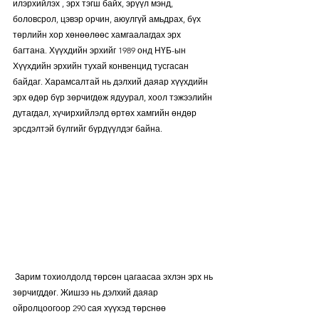
илэрхийлэх , эрх тэгш байх, эрүүл мэнд, 
боловсрол, цэвэр орчин, аюулгүй амьдрах, бүх 
төрлийн хор хөнөөлөөс хамгаалагдах эрх 
багтана. Хүүхдийн эрхийг 1989 онд НҮБ-ын 
Хүүхдийн эрхийн тухай конвенцид тусгасан 
байдаг. Харамсалтай нь дэлхий даяар хүүхдийн ​​
эрх өдөр бүр зөрчигдөж ядуурал, хоол тэжээлийн 
дутагдал, хүчирхийлэлд өртөх хамгийн өндөр 
эрсдэлтэй бүлгийг бүрдүүлдэг байна.
 Зарим тохиолдолд төрсөн цагаасаа эхлэн эрх нь 
зөрчигддөг. Жишээ нь дэлхий даяар 
ойролцоогоор 290 сая хүүхэд төрснөө 