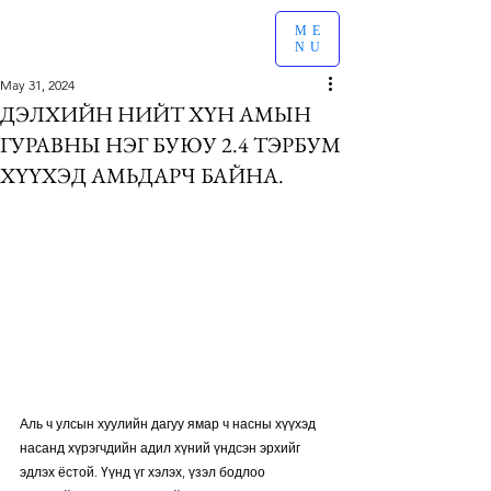
ME
NU
May 31, 2024
ДЭЛХИЙН НИЙТ ХҮН АМЫН
ГУРАВНЫ НЭГ БУЮУ 2.4 ТЭРБУМ
ХҮҮХЭД АМЬДАРЧ БАЙНА.
Аль ч улсын хуулийн дагуу ямар ч насны хүүхэд 
насанд хүрэгчдийн адил хүний үндсэн ​​эрхийг 
эдлэх ёстой. Үүнд үг хэлэх, үзэл бодлоо 