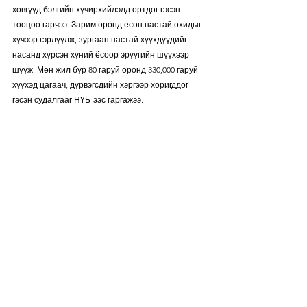
хөвгүүд бэлгийн хүчирхийлэлд өртдөг гэсэн 
тооцоо гарчээ. Зарим оронд есөн настай охидыг 
хүчээр гэрлүүлж, зургаан настай хүүхдүүдийг 
насанд хүрсэн хүний ​​ёсоор эрүүгийн шүүхээр 
шүүж. Мөн жил бүр 80 гаруй оронд 330,000 гаруй 
хүүхэд цагаач, дүрвэгсдийн хэргээр хоригддог 
гэсэн судалгааг НҮБ-ээс гаргажээ.