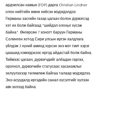
ардчилсан намын (FDP) дарга Christian Lindner 
олон нийтийн өмнө хийсэн мэдэгдэлдээ: 
Германы засгийн газар цагаач болон дүрвэгсэд 
хэт их болж байгаад "шийдэл олохыг хүсэж 
байна". Өнгөрсөн 7 хоногт баруун Германы 
Солинген хотод Сири улсын иргэн халдлага 
үйлдэж 3 хүний аминд хүрсэн энэ мэт гэмт хэрэг 
цаашид нэмэгдэхээс иргэд айдастай болж байна. 
Тиймээс цагаач, дүрвэгчдийг албадан гаргах, 
орогнол, дүрвэгчийн статусаас хасахажлыг 
эхлүүлэхээр төлөвлөж байгаа талаар мэдэгдлээ. 
Энэ асуудалд иргэдийн санал хүсэлтийг хүлээн 
авч эхлээд байна. 