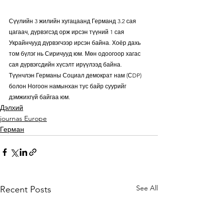
Сүүлийн 3 жилийн хугацаанд Германд 3.2 сая 
цагаач, дүрвэгсэд орж ирсэн түүний 1 сая 
Украйнчууд дүрвэгчээр ирсэн байна. Хоёр дахь 
том бүлэг нь Сиричууд юм. Мөн одоогоор хагас 
сая дүрвэгсдийн хүсэлт ирүүлээд байна. 
Түүнчлэн Германы Социал демократ нам (СDP) 
болон Ногоон намынхан тус байр суурийг 
дэмжихгүй байгаа юм.
Дэлхий
journas Europe
Герман
See All
Recent Posts