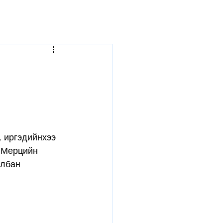
р
, иргэдийнхээ 
 Мерцийн 
лбан 