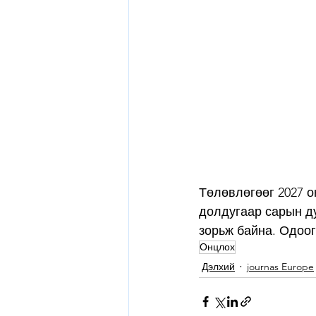
Төлөвлөгөөг 2027 о
долдугаар сарын д
зорьж байна. Одоог
Онцлох
Дэлхий
journas Europe