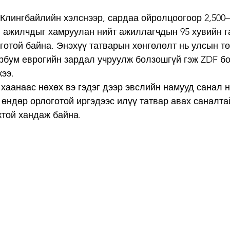
Клингбайлийн хэлснээр, сардаа ойролцоогоор 2,500–
 ажилчдыг хамруулан нийт ажиллагчдын 95 хувийн га
готой байна. Энэхүү татварын хөнгөлөлт нь улсын тө
рбум еврогийн зардал учруулж болзошгүй гэж ZDF б
ээ.
 хаанаас нөхөх вэ гэдэг дээр эвслийн намууд санал н
 өндөр орлоготой иргэдээс илүү татвар авах саналта
той хандаж байна.