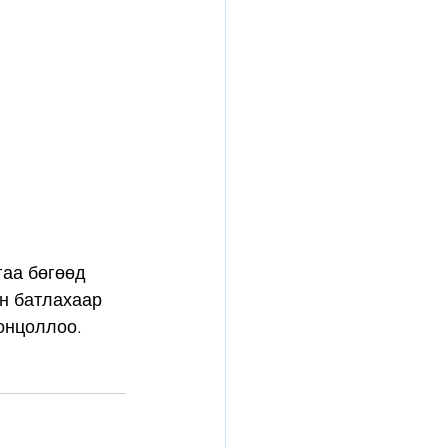
гаа бөгөөд 
н батлахаар 
 онцоллоо.