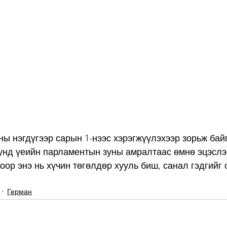
ны нэгдүгээр сарын 1-нээс хэрэгжүүлэхээр зорьж бай
унд үеийн парламентын зуны амралтаас өмнө эцэслэ
оор энэ нь хүчин төгөлдөр хууль биш, санал гэдгийг
Герман