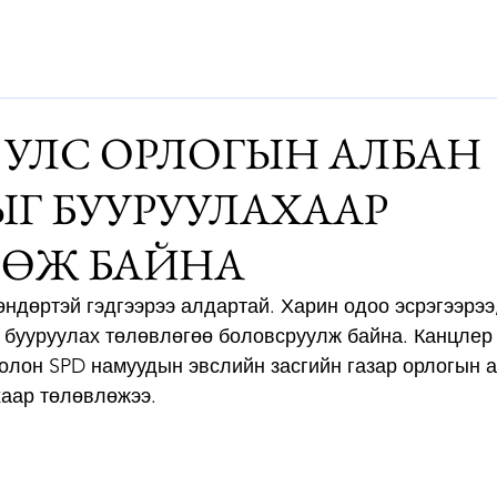
Дэлхий
Монгол
Энтертайнмэнт
Аялалын хөтөч
За
 УЛС ОРЛОГЫН АЛБАН
ЫГ БУУРУУЛАХААР
ӨЖ БАЙНА
өндөртэй гэдгээрээ алдартай. Харин одоо эсрэгээрээ
 бууруулах төлөвлөгөө боловсруулж байна. Канцлер
олон SPD намуудын эвслийн засгийн газар орлогын а
аар төлөвлөжээ. 