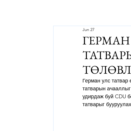
Jun 27
ГЕРМАН
ТАТВАР
ТӨЛӨВЛ
Герман улс татвар 
татварын ачааллыг
удирдаж буй CDU б
татварыг бууруулах