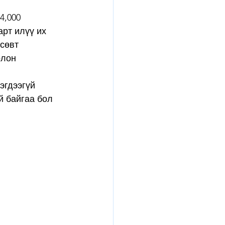
4,000 
рт илүү их 
сөвт 
олон 
эгдээгүй 
й байгаа бол 