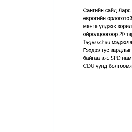
Сангийн сайд Ларс 
еврогийн орлоготой
мөнгө үлдээх зорил
ойролцоогоор 20 тэ
Tagesschau мэдээлж
Гэхдээ тус зардлыг
байгаа аж. SPD нам
CDU үүнд болгоомж