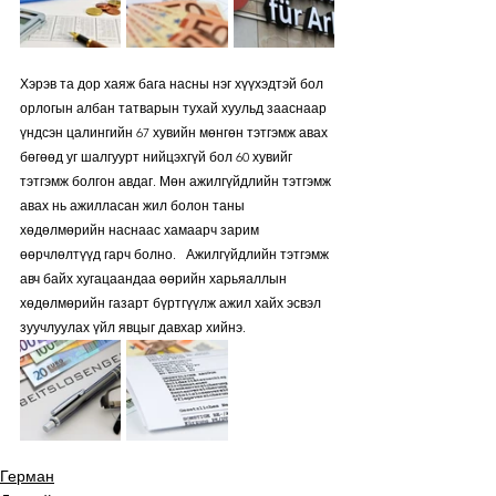
Хэрэв та дор хаяж бага насны нэг хүүхэдтэй бол 
орлогын албан татварын тухай хуульд зааснаар 
үндсэн цалингийн 67 хувийн мөнгөн тэтгэмж авах 
бөгөөд уг шалгуурт нийцэхгүй бол 60 хувийг 
тэтгэмж болгон авдаг. Мөн ажилгүйдлийн тэтгэмж 
авах нь ажилласан жил болон таны 
хөдөлмөрийн наснаас хамаарч зарим 
өөрчлөлтүүд гарч болно.   Ажилгүйдлийн тэтгэмж 
авч байх хугацаандаа өөрийн харьяаллын 
хөдөлмөрийн газарт бүртгүүлж ажил хайх эсвэл 
зуучлуулах үйл явцыг давхар хийнэ.
Герман