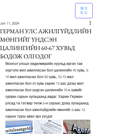
ME
NU
Jan 11, 2024
ГЕРМАН УЛС АЖИЛГҮЙДЛИЙН
МӨНГИЙГ ҮНДСЭН
ЦАЛИНГИЙН 60-67 ХУВЬД
БОДОЖ ОЛГОДОГ
Монгол улсын хөдөлмөрийн хуульд иргэн тав 
хүртэлх жил ажилласан бол цалингийн 45 хувь, 5-
10 жил ажилласан бол 50 хувь, 10-15 жил 
ажилласан бол 60 хувь харин 15 аас дээш жил 
ажилласан бол үндсэн цалингийн 70 н хувийг 
гурван сарын хугацаанд авдаг. Харин Герман 
улсад та татвар төлж 6-н сараас дээш хугацаанд 
ажилласан бол ажилгүйдлийн мөнгийг 6-аас 12 
сарын турш авах эрх үүсдэг.