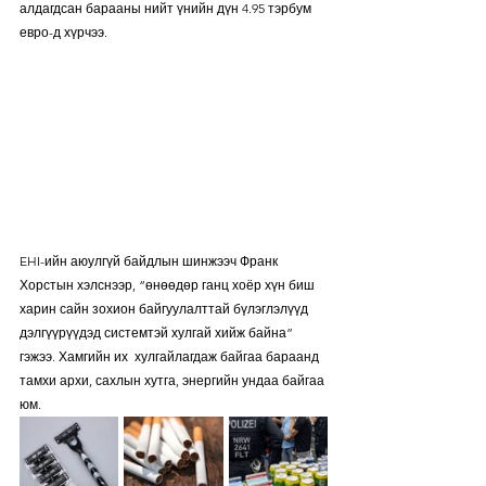
алдагдсан барааны нийт үнийн дүн 4.95 тэрбум 
евро-д хүрчээ. 
EHI-ийн аюулгүй байдлын шинжээч Франк 
Хорстын хэлснээр, “өнөөдөр ганц хоёр хүн биш 
харин сайн зохион байгуулалттай бүлэглэлүүд 
дэлгүүрүүдэд системтэй хулгай хийж байна” 
гэжээ. Хамгийн их  хулгайлагдаж байгаа бараанд 
тамхи архи, сахлын хутга, энергийн ундаа байгаа 
юм. 