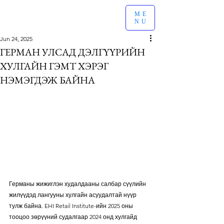
ME
NU
Jun 24, 2025
ГЕРМАН УЛСАД ДЭЛГҮҮРИЙН
ХУЛГАЙН ГЭМТ ХЭРЭГ
НЭМЭГДЭЖ БАЙНА
Германы жижиглэн худалдааны салбар сүүлийн 
жилүүдэд лангууны хулгайн асуудалтай нүүр 
тулж байна. EHI Retail Institute-ийн 2025 оны 
тооцоо зөрүүний судалгаар 2024 онд хулгайд 