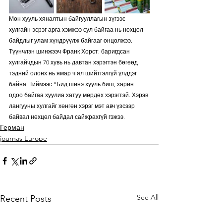
Мөн хууль хяналтын байгууллагын зүгээс 
хулгайн эсрэг арга хэмжээ сул байгаа нь нөхцөл 
байдлыг улам хүндрүүлж байгааг онцолжээ. 
Түүнчлэн шинжээч Франк Хорст: баригдсан 
хулгайчдын 70 хувь нь давтан хэрэгтэн бөгөөд 
тэдний олонх нь ямар ч ял шийтгэлгүй үлддэг 
байна. Тиймээс “Бид шинэ хууль биш, харин 
одоо байгаа хуулиа хатуу мөрдөх хэрэгтэй. Хэрэв 
лангууны хулгайг хөнгөн хэрэг мэт авч үзсээр 
байвал нөхцөл байдал сайжрахгүй гэжээ.
Герман
journas Europe
See All
Recent Posts